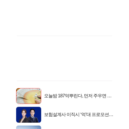
오늘밤 187억뿌린다, 먼저 주우면 최
대1억..!
보험설계사 이직시 ‘억’대 프로모션!
키움에셋!