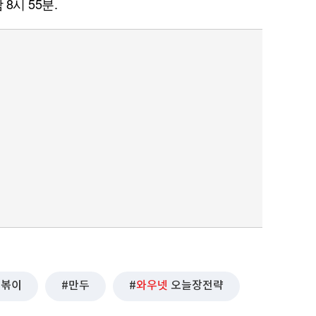
8시 55분.
떡볶이
만두
와우넷
오늘장전략