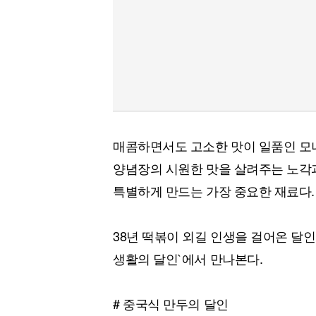
매콤하면서도 고소한 맛이 일품인 모
양념장의 시원한 맛을 살려주는 노각
특별하게 만드는 가장 중요한 재료다.
38년 떡볶이 외길 인생을 걸어온 달
생활의 달인`에서 만나본다.
# 중국식 만두의 달인