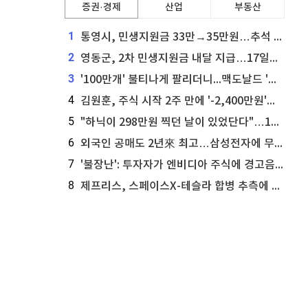
증권·경제
산업
부동산
1
통영시, 민생지원금 33만→35만원…추석 전 푼다
2
영동군, 2차 민생지원금 내달 지급…17일부터 신청 접수
3
'100만개' 불티나게 팔리더니...맥도날드 '충주찰옥수수버거' 돌연 판매 종료
4
김원훈, 주식 시작 2주 만에 '-2,400만원'…"차 한 대 값 날렸다"
5
"하닉이 298만원 찍던 날이 있었단다"…100만 클릭 '전래동화' 정체
6
외국인 공매도 2년來 최고…삼성전자에 무슨일이 [B급기자의 B급리포트]
7
'불장난': 투자자가 엔비디아 주식에 경고음 울려
8
제프리스, 스페이스X-테슬라 합병 추측에 대한 트래커 주식 가능성 분석