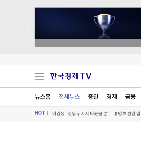
종목 무료 정밀 진단
전국 폭염 난리인데…동해안, 태풍 돌핀으로 '폭우
체감 38도 넘으면 '스톱'…운전면허 시험도 멈춘
"돈 안되네" 고무밭 갈아엎고 팜유 심자 '가격 30
뉴스홈
전체뉴스
증권
경제
금융
이임생 "정몽규 지시 따랐을 뿐"…홍명보 선임 입
HOT
[포토+] 박정민, '멋짐 가득한 모습~'
"나야, '흑백요리사' 시즌3"
ON AIR
뉴스
[온에어] 국고처 5부