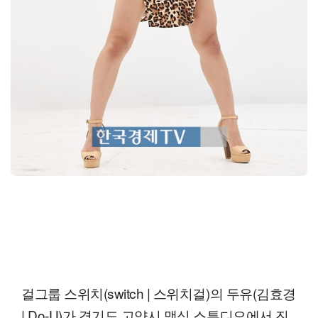
걸그룹 스위치(switch | 스위치걸)의 두유(김효경
| Do-U)가 경기도 고양시 맥심 스튜디오에서 진