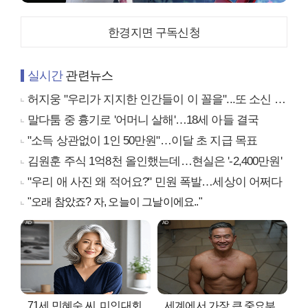
한경지면 구독신청
실시간
관련뉴스
허지웅 "우리가 지지한 인간들이 이 꼴을"...또 소신 발언
말다툼 중 흉기로 '어머니 살해'…18세 아들 결국
"소득 상관없이 1인 50만원"…이달 초 지급 목표
김원훈 주식 1억8천 올인했는데…현실은 '-2,400만원'
"우리 애 사진 왜 적어요?" 민원 폭발…세상이 어쩌다
"오래 참았죠? 자, 오늘이 그날이에요.."
71세 민혜숙 씨, 미인대회
세계에서 가장 큰 중요부