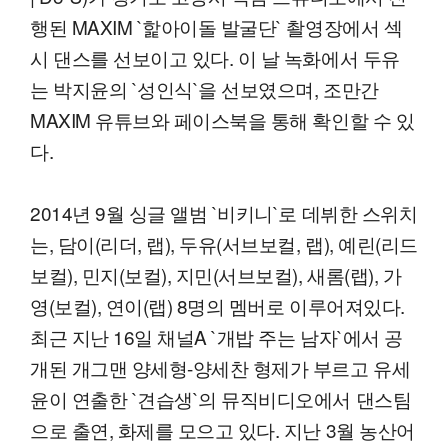
행된 MAXIM `핥아이돌 발굴단` 촬영장에서 섹
시 댄스를 선보이고 있다. 이 날 녹화에서 두유
는 박지윤의 `성인식`을 선보였으며, 조만간
MAXIM 유튜브와 페이스북을 통해 확인할 수 있
다.
2014년 9월 싱글 앨범 `비키니`로 데뷔한 스위치
는, 담이(리더, 랩), 두유(서브보컬, 랩), 예린(리드
보컬), 민지(보컬), 지민(서브보컬), 새롬(랩), 가
영(보컬), 연이(랩) 8명의 멤버로 이루어져있다.
최근 지난 16일 채널A `개밥 주는 남자`에서 공
개된 개그맨 양세형-양세찬 형제가 부르고 유세
윤이 연출한 `견습생`의 뮤직비디오에서 댄스팀
으로 출연, 화제를 모으고 있다. 지난 3월 농산어