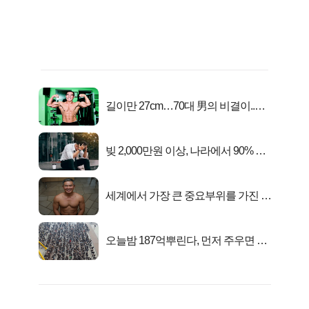
길이만 27cm…70대 男의 비결이..충
격!
빚 2,000만원 이상, 나라에서 90% 갚
아준다!
세계에서 가장 큰 중요부위를 가진 남
자의 진실
오늘밤 187억뿌린다, 먼저 주우면 최
대1억..!