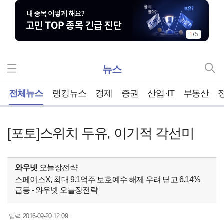
2
/
5
뉴스
홈
전체뉴스
랭킹뉴스
경제
증권
산업·IT
부동산
[포토]스위치 두유, 이기적 각선미
와우넷
오늘장전략
스페이스X, 최대 9.1억주 보호예수 해제 우려 딛고 6.14%
급등 - 와우넷 오늘장전략
2016-09-20 12:09
입력