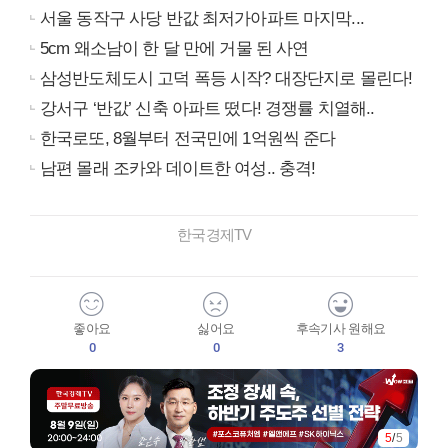
서울 동작구 사당 반값 최저가아파트 마지막...
5cm 왜소남이 한 달 만에 거물 된 사연
삼성반도체도시 고덕 폭등 시작? 대장단지로 몰린다!
강서구 ‘반값’ 신축 아파트 떴다! 경쟁률 치열해..
한국로또, 8월부터 전국민에 1억원씩 준다
남편 몰래 조카와 데이트한 여성.. 충격!
한국경제TV
좋아요
싫어요
후속기사 원해요
0
0
3
1
/
5