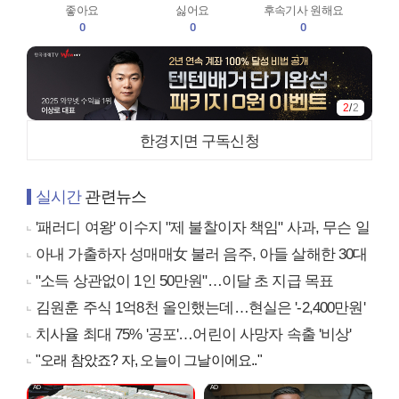
좋아요
싫어요
후속기사 원해요
0
0
0
2
/
2
한경지면 구독신청
실시간
관련뉴스
'패러디 여왕' 이수지 "제 불찰이자 책임" 사과, 무슨 일
아내 가출하자 성매매女 불러 음주, 아들 살해한 30대
"소득 상관없이 1인 50만원"…이달 초 지급 목표
김원훈 주식 1억8천 올인했는데…현실은 '-2,400만원'
치사율 최대 75% '공포'…어린이 사망자 속출 '비상'
"오래 참았죠? 자, 오늘이 그날이에요.."