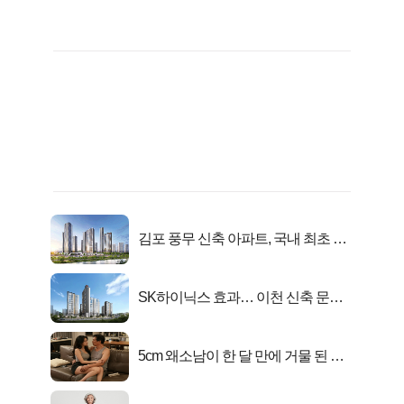
김포 풍무 신축 아파트, 국내 최초 반
값 분양..
SK하이닉스 효과… 이천 신축 문의
급증!
5cm 왜소남이 한 달 만에 거물 된 사
연