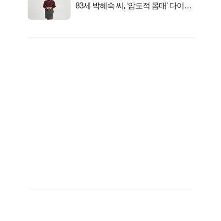
83세 박혜숙 씨, ‘압도적 몸매’ 다이어
트 신 등극