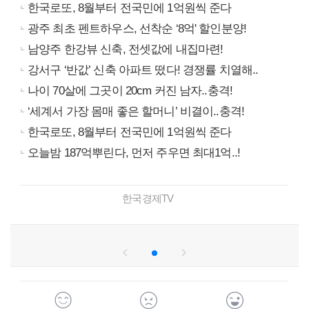
한국로또, 8월부터 전국민에 1억원씩 준다
광주 최초 펜트하우스, 선착순 ‘8억' 할인분양!
남양주 한강뷰 신축, 전셋값에 내집마련!
강서구 ‘반값’ 신축 아파트 떴다! 경쟁률 치열해..
나이 70살에 그곳이 20cm 커진 남자..충격!
‘세계서 가장 몸매 좋은 할머니’ 비결이..충격!
한국로또, 8월부터 전국민에 1억원씩 준다
오늘밤 187억뿌린다, 먼저 주우면 최대1억..!
한국경제TV