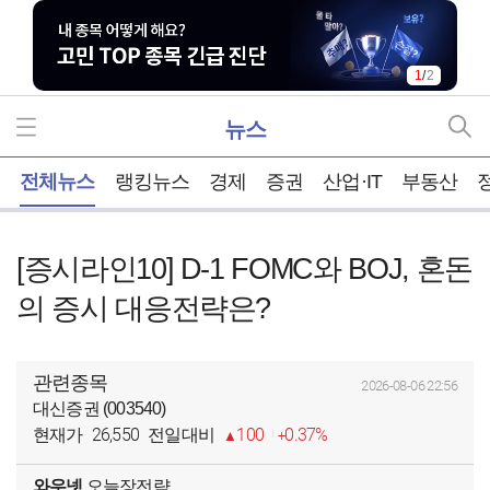
1
/
2
뉴스
홈
전체뉴스
랭킹뉴스
경제
증권
산업·IT
부동산
[증시라인10] D-1 FOMC와 BOJ, 혼돈
의 증시 대응전략은?
관련종목
2026-08-06 22:56
대신증권 (003540)
26,550
100
0.37%
현재가
전일대비
와우넷
오늘장전략