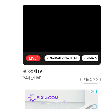
한국경제TV 24시간 LIVE
머니팜 모닝라이브 -
한국경제TV
24시간 LIVE
채팅참여