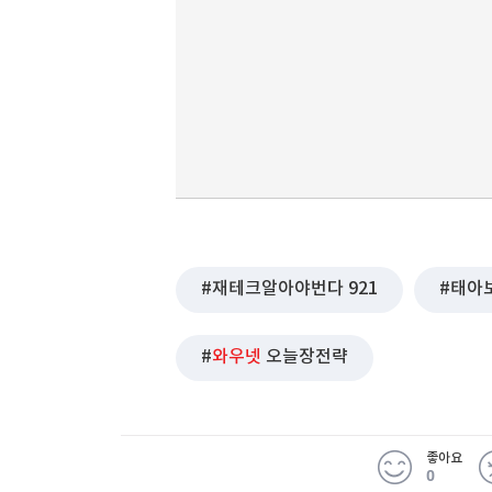
재테크알아야번다 921
태아
와우넷
오늘장전략
좋아요
0