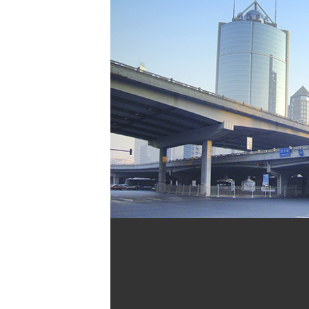
[할인50%] 한·미 투자 올인원 클래스
해외증시