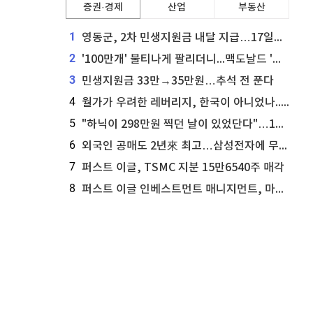
증권·경제
산업
부동산
1
영동군, 2차 민생지원금 내달 지급…17일부터 신청 접수
2
'100만개' 불티나게 팔리더니...맥도날드 '충주찰옥수수버거' 돌연 판매 종료
3
민생지원금 33만→35만원…추석 전 푼다
4
월가가 우려한 레버리지, 한국이 아니었나...'상황 인식' 못한 아셴브레너의 추락
5
"하닉이 298만원 찍던 날이 있었단다"…100만 클릭 '전래동화' 정체
6
외국인 공매도 2년來 최고…삼성전자에 무슨일이 [B급기자의 B급리포트]
7
퍼스트 이글, TSMC 지분 15만6540주 매각
8
퍼스트 이글 인베스트먼트 매니지먼트, 마이크로소프트 지분 61만5117주 늘려