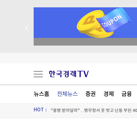
동진쎄미켐 2분기 영업이익 593억원…작년 동기 대
CJ ENM 2분기 영업이익 334억원…작년 동기 대비
[포토] 김정관 장관 초청 관훈토론회
뉴스홈
전체뉴스
증권
경제
금융
"용병 받아달라"…병무청서 옷 벗고 난동 부린 4
HOT
[포토+] 박정민, '멋짐 가득한 모습~'
ON AIR
뉴스
"나야, '흑백요리사' 시즌3"