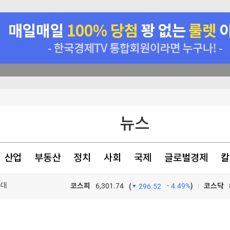
매일 매일 꽝 없는 룰렛 이벤트
비 38.9%↑
뉴스
 16.9%↑
산업
부동산
정치
사회
국제
글로벌경제
칼
0대
코스피
6,301.74
4.49%
)
코스닥
(
296.52
TV프로그램
와우