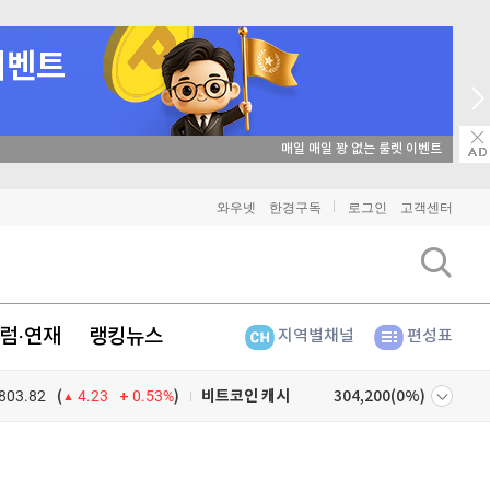
와우넷
한경구독
로그인
고객센터
비트코인
91,442,000
(
-0.25%
)
이더리움
2,696,000
(
1.05%
)
리플
1,480
(
-2.35%
)
럼·연재
랭킹뉴스
지역별채널
편성표
비트코인 캐시
304,200
(
0%
)
803.82
0.53%
)
(
4.23
이오스
896
(
-0.45%
)
넷
주식창
비트코인 골드
1,313
(
-763.82%
)