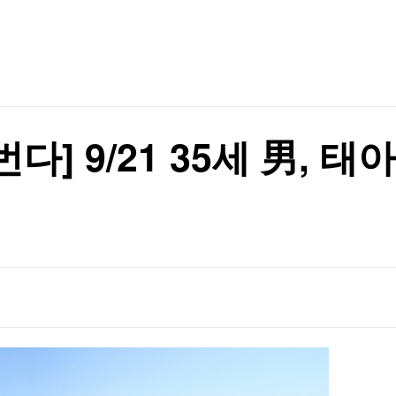
TV홈
무료방송
전체뉴스
증권
파트너스
경제
비 38.9%↑
종목핫라인
추천 상
산업
비 38.9%↑
경제
오늘의 
정치
생활경제
수익후기
국제
기업·CEO
이벤트
칼럼·연재
] 9/21 35세 男, 
특집방송
전체 프로그램
채널/편성
지역별채널
)
편성표