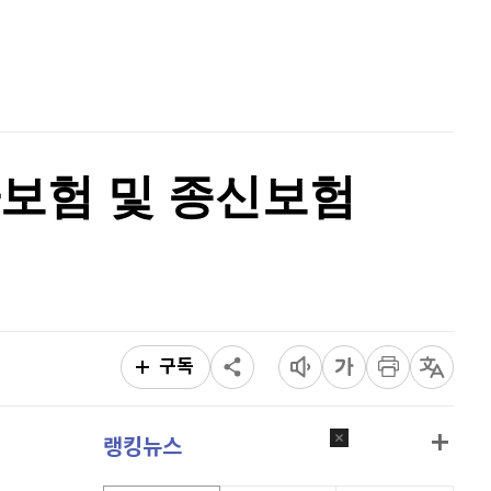
홈
퀀텀
915
(
0.33%
)
AI추천
이더리움 클래식
9,245
(
0.33%
)
품
마켓이슈
특징주
이벤트
비트코인
91,442,000
(
-0.25%
)
태아보험 및 종신보험
구독
랭킹뉴스