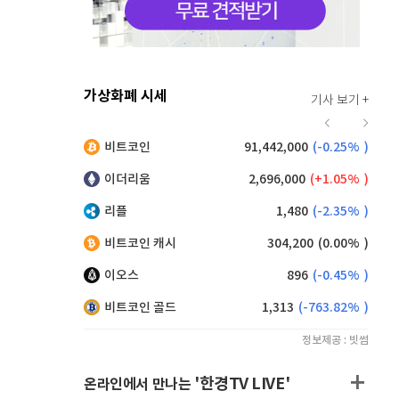
가상화폐 시세
기사 보기 +
915
(
0.33%
)
비트코인
91,442,000
(
-0.25%
)
,245
(
0.33%
)
이더리움
2,696,000
(
1.05%
)
리플
1,480
(
-2.35%
)
비트코인 캐시
304,200
(
0.00%
)
이오스
896
(
-0.45%
)
비트코인 골드
1,313
(
-763.82%
)
정보제공 : 빗썸
'한경TV LIVE'
온라인에서 만나는