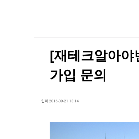
[온에어] K-스탁 라이브
한국경제TV
뉴스홈
머니팜 모닝라이브
증권
동진쎄미켐 2분기 영업이익 593억원…작년 동기 대
굿모닝 작전
금융
동진쎄미켐 2분기 영업이익 593억원…작년 동기 대
오늘장 뭐사지?
부동산
[오후5시] 뉴스플러스
사회
온로드 (ON ROAD) 인사이트
글로벌경제
[재테크알아야번다
랭킹뉴스
가입 문의
미네르바아카데미
증권 데이터
입력
2016-09-21 13:14
스페셜강의
특징주 뉴스
투자/재테크
매매신호 (랭킹100
부동산/세무
투자분석
산업
국내증시
[모집-3기-] 돈버는 트레이딩 투자 북클럽
환율