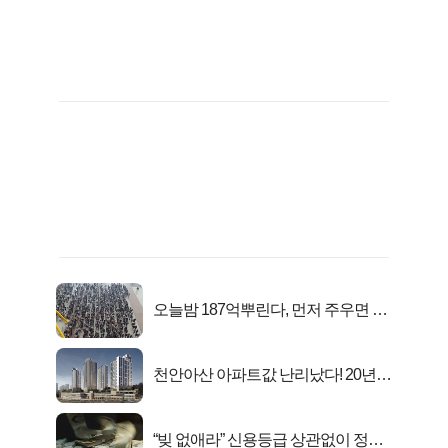
오늘밤 187억뿌린다, 먼저 주우면 최
대1억..!
천안아산 아파트값 난리났다! 20년
전 분양가..
“빚 없애라” 신용등급 상관없이 정부