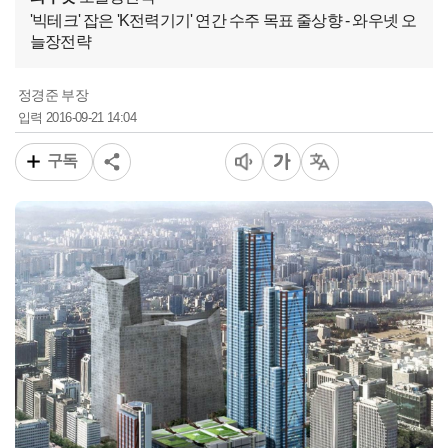
'빅테크' 잡은 'K전력기기' 연간 수주 목표 줄상향 - 와우넷 오
늘장전략
정경준 부장
2016-09-21 14:04
입력
구독