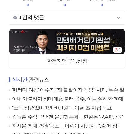
0
0
0
건의 댓글
0
2
/
2
한경지면 구독신청
실시간
관련뉴스
'패러디 여왕' 이수지 "제 불찰이자 책임" 사과, 무슨 일
아내 가출하자 성매매女 불러 음주, 아들 살해한 30대
"소득 상관없이 1인 50만원"…이달 초 지급 목표
김원훈 주식 1억8천 올인했는데…현실은 '-2,400만원'
치사율 최대 75% '공포'…어린이 사망자 속출 '비상'