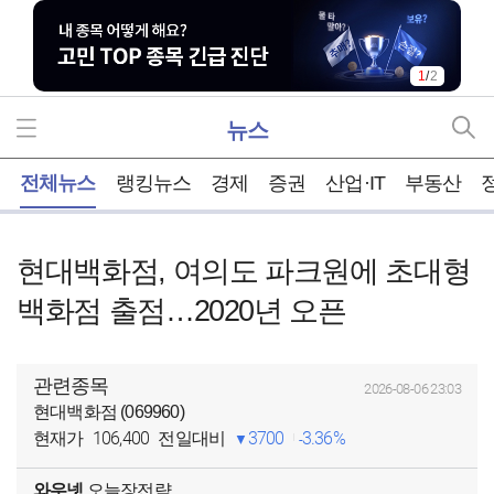
1
/
2
뉴스
홈
전체뉴스
랭킹뉴스
경제
증권
산업·IT
부동산
현대백화점, 여의도 파크원에 초대형
백화점 출점…2020년 오픈
관련종목
2026-08-06 23:03
현대백화점 (069960)
106,400
3700
3.36%
현재가
전일대비
와우넷
오늘장전략