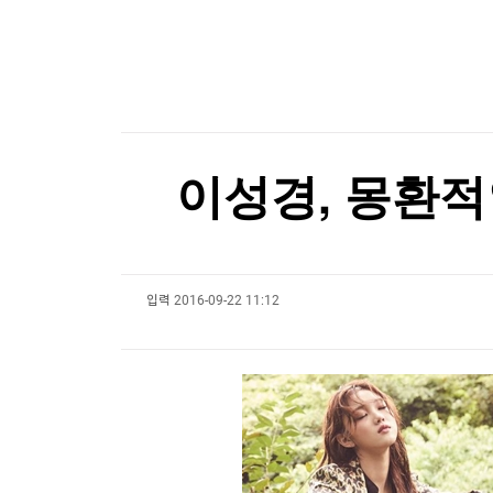
한국경제TV
뉴스홈
마운자로·위고비, 상반기 글로벌 매출 69% 증가
머니팜 모닝라이브
증권
굿모닝 작전
금융
마운자로·위고비, 상반기 글로벌 매출 69% 증가
오늘장 뭐사지?
부동산
[오후5시] 뉴스플러스
사회
온로드 (ON ROAD) 인사이트
글로벌경제
이성경, 몽환적
랭킹뉴스
입력
2016-09-22 11:12
미네르바아카데미
증권 데이터
스페셜강의
특징주 뉴스
투자/재테크
매매신호 (랭킹100
부동산/세무
투자분석
산업
국내증시
[모집-3기-] 돈버는 트레이딩 투자 북클럽
환율