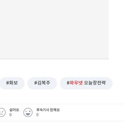
퀀텀
이더리움 클래식
9
화보
김복주
와우넷
오늘장전략
싫어요
후속기사 원해요
0
0