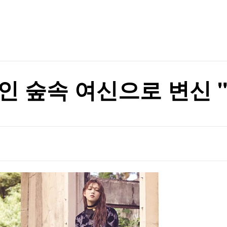
TV홈
무료방송
전체뉴스
증권
파트너스
경제
종목핫라인
추천 상
산업
경제
오늘의 
정치
생활경제
수익후기
국제
기업·CEO
이벤트
칼럼·연재
인 숲속 여신으로 변신 
특집방송
전체 프로그램
채널/편성
지역별채널
)
편성표