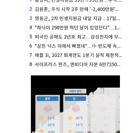
통영시, 민생지원금 33만→35만원…추석 전 푼다
2
김원훈, 주식 시작 2주 만에 '-2,400만원'…"차 한 대 값 날렸다"
3
영동군, 2차 민생지원금 내달 지급…17일부터 신청 접수
4
"하닉이 298만원 찍던 날이 있었단다"…100만 클릭 '전래동화' 정체
5
외국인 공매도 2년來 최고…삼성전자에 무슨일이 [B급기자의 B급리포트]
6
"삼전·닉스 이래서 빠졌네"…中 반도체 속사정 [B급기자의 B급리포트]
7
애플 3i, 2027 회계연도 1분기 실적 제한적 검토 통과
8
사이프러스 펀즈, 엔비디아 지분 6만7250주 매각