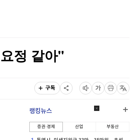
퀀텀
940
(
1.51%
)
홈
AI추천
이더리움 클래식
9,120
(
-0.77%
)
품
마켓이슈
특징주
이벤트
비트코인
91,218,000
(
-0.32%
)
"요정 같아"
구독
랭킹뉴스
증권·경제
산업
부동산
1