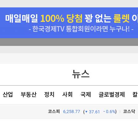
뉴스
산업
부동산
정치
사회
국제
글로벌경제
칼
코스피
6,258.77
0.6%
)
코스닥
(
37.61
TV프로그램
와우