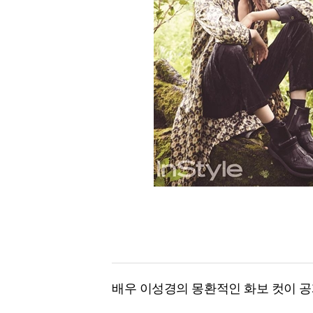
[할인50%] 한·미 투자 올인원 클래스
해외증시
배우 이성경의 몽환적인 화보 컷이 공