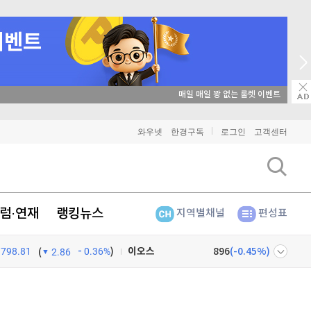
매일 매일 꽝 없는 룰렛 이벤트
비트코인
91,218,000
(
-0.32%
)
와우넷
한경구독
로그인
고객센터
이더리움
2,694,000
(
-0.34%
)
리플
1,454
(
-0.9%
)
럼·연재
랭킹뉴스
지역별채널
편성표
비트코인 캐시
303,300
(
-1%
)
798.81
0.36%
)
이오스
896
(
-0.45%
)
(
2.86
비트코인 골드
1,313
(
-763.82%
)
넷
주식창