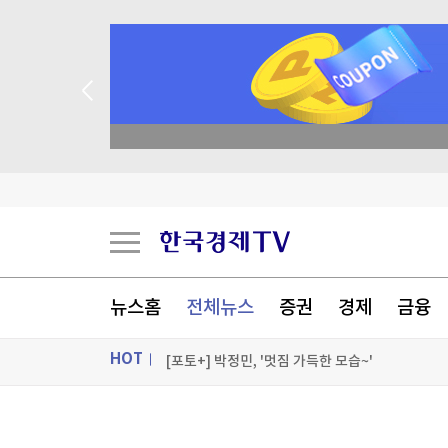
종목 무료 정밀 진단
마운자로·위고비, 상반기 글로벌 매출 69% 증가
"부산대, 팔란티어처럼 대학계 판 뒤집을 것"
"AI 시대, 학생에 탐구형 질문 이끌어내야"
뉴스홈
전체뉴스
증권
경제
금융
지방 의대 모집인원 70%, 지방 학생만 선발한다
HOT
[포토+] 박정민, '멋짐 가득한 모습~'
"나야, '흑백요리사' 시즌3"
ON AIR
뉴스
[온에어] 국고처 2부