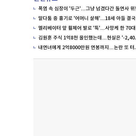
폭염 속 심장이 '두근'…그냥 넘겼다간 돌연사 위
말다툼 중 흉기로 '어머니 살해'…18세 아들 결국
내연녀