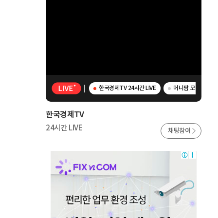
한국경제TV 24시간 LIVE
머니팜 모닝라이브 
한국경제TV
24시간 LIVE
채팅참여