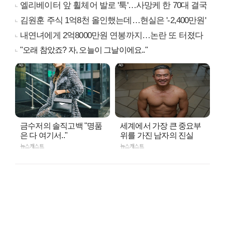
엘리베이터 앞 휠체어 발로 '툭'…사망케 한 70대 결국
김원훈 주식 1억8천 올인했는데…현실은 '-2,400만원'
내연녀에게 2억8000만원 연봉까지…논란 또 터졌다
"오래 참았죠? 자, 오늘이 그날이에요.."
금수저의 솔직고백 "명품
세계에서 가장 큰 중요부
은 다 여기서.."
위를 가진 남자의 진실
뉴스캐스트
뉴스캐스트