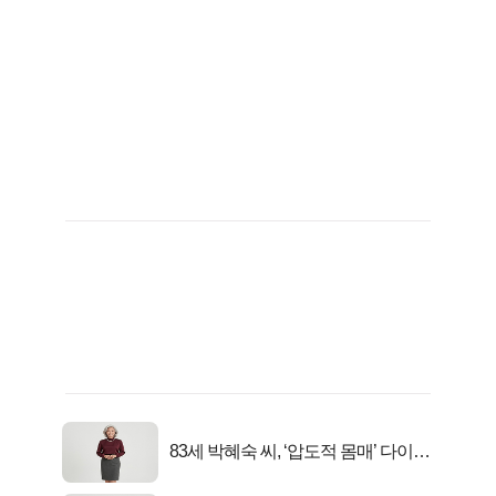
83세 박혜숙 씨, ‘압도적 몸매’ 다이어
트 신 등극