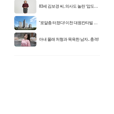
83세 김보경 씨, 의사도 놀란 ‘압도적
피지컬’
"로얄층 터졌다! 이천 대원칸타빌 잔
여세대 긴급 공개"
아내 몰래 처형과 목욕한 남자.. 충격!