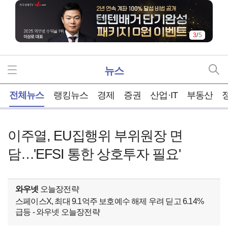
3
/
5
뉴스
홈
전체뉴스
랭킹뉴스
경제
증권
산업·IT
부동산
이주열, EU집행위 부위원장 면
담…'EFSI 통한 상호투자 필요'
와우넷
오늘장전략
스페이스X, 최대 9.1억주 보호예수 해제 우려 딛고 6.14%
급등 - 와우넷 오늘장전략