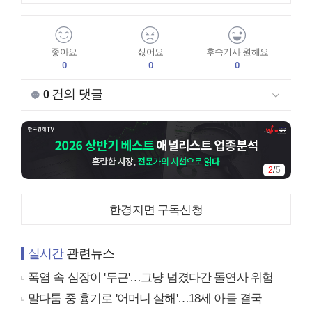
좋아요
싫어요
후속기사 원해요
0
0
0
건의 댓글
0
2
/
5
한경지면 구독신청
실시간
관련뉴스
폭염 속 심장이 '두근'…그냥 넘겼다간 돌연사 위험
말다툼 중 흉기로 '어머니 살해'…18세 아들 결국