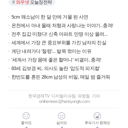
와우넷
오늘장전략
5cm 왜소남이 한 달 만에 거물 된 사연
온천에서 아내 몰래 처형과 사랑나눈 이야기..충격!
전주 집값 미쳤다! 신축 아파트 만명 이상 몰려...
세계에서 가장 큰 중요부위를 가진 남자의 진실
계단 내려가다 '철렁'... 발목 꺾이는 이유
‘세계서 가장 몸매 좋은 할머니’ 비결이..충격!
83세 김보경 씨, 의사도 놀란 ‘압도적 피지컬’
한반도를 흔든 28cm 남성의 비밀, 매일 밤 즐거워
한국경제TV 디지털이슈팀 유병철 기자
onlinenews@hankyungtv.com
좋아요
싫어요
후속기사 원해요