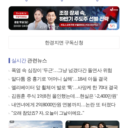
0
0
0
5
/
5
한경지면 구독신청
실시간
관련뉴스
폭염 속 심장이 '두근'…그냥 넘겼다간 돌연사 위험
말다툼 중 흉기로 '어머니 살해'…18세 아들 결국
엘리베이터 앞 휠체어 발로 '툭'…사망케 한 70대 결국
김원훈 주식 1억8천 올인했는데…현실은 '-2,400만원'
내연녀에게 2억8000만원 연봉까지…논란 또 터졌다
"오래 참았죠? 자, 오늘이 그날이에요.."