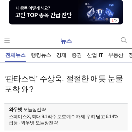
1
/
5
뉴스
홈
전체뉴스
랭킹뉴스
경제
증권
산업·IT
부동산
‘판타스틱’ 주상욱, 절절한 애틋 눈물
포착 왜?
와우넷
오늘장전략
스페이스X, 최대 9.1억주 보호예수 해제 우려 딛고 6.14%
급등 - 와우넷 오늘장전략