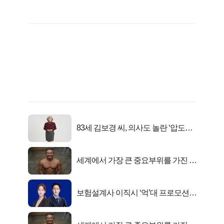
83세 김보경 씨, 의사도 놀란 ‘압도적
피지컬’
세계에서 가장 큰 중요부위를 가진 남
자의 진실
보험설계사 이직시 ‘억’대 프로모션!
키움에셋!