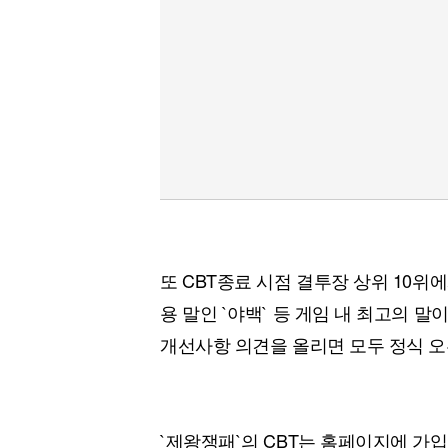
또 CBT종료 시점 결투장 상위 10위
용 말인 `야백` 등 게임 내 최고의 말
개선사항 의견을 올리면 모두 정식 오
`제왕쟁패`의 CBT는 홈페이지에 가입