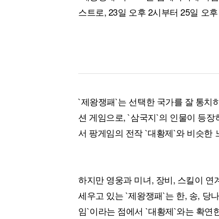
스트로, 23일 오후 2시부터 25일 오
`제왕쟁패`는 선택한 국가를 잘 통
션 게임으로, `삼국지`의 인물이 등장
서 팡게임의 전작 `대황제`와 비슷한 
하지만 영웅과 미녀, 장비, 스킬이 연
세우고 있는 `제왕쟁패`는 한, 송, 
임`이라는 점에서 `대황제`와는 확연