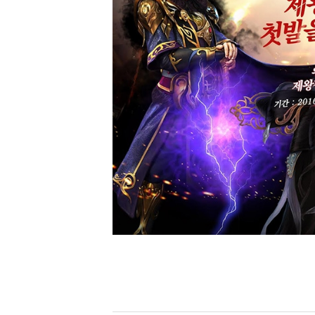
[할인50%] 한·미 투자 올인원 클래스
해외증시