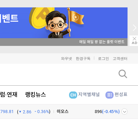
매일 매일 꽝 없는 룰렛 이벤트
비트코인
91,371,000
(
0.03%
)
와우넷
한경구독
로그인
고객센터
이더리움
2,695,000
(
0.11%
)
리플
1,463
(
1.32%
)
럼·연재
랭킹뉴스
지역별채널
편성표
비트코인 캐시
304,500
(
0.73%
)
798.81
0.36%
)
이오스
896
(
-0.45%
)
(
2.86
비트코인 골드
1,313
(
-763.82%
)
넷
주식창