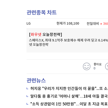
관련종목 차트
LG
현재가
108,100
전일대비
36
[
와우넷
오늘장전략]
스페이스X, 최대 9.1억주 보호예수 해제 우려 딛고 6.14%
넷 오늘장전략
좋아요
0
관련뉴스
말다툼 중 흉기로 '어머니 살해'…18세 아들 결국
"소득 상관없이 1인 50만원"…이달 초 지급 목표