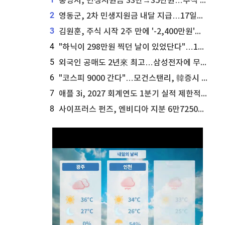
통영시, 민생지원금 33만→35만원…추석 전 푼다
2
영동군, 2차 민생지원금 내달 지급…17일부터 신청 접수
3
김원훈, 주식 시작 2주 만에 '-2,400만원'…"차 한 대 값 날렸다"
4
"하닉이 298만원 찍던 날이 있었단다"…100만 클릭 '전래동화' 정체
5
외국인 공매도 2년來 최고…삼성전자에 무슨일이 [B급기자의 B급리포트]
6
"코스피 9000 간다"…모건스탠리, 韓증시 '비중 유지→비중 확대'
7
애플 3i, 2027 회계연도 1분기 실적 제한적 검토 통과
8
사이프러스 펀즈, 엔비디아 지분 6만7250주 매각