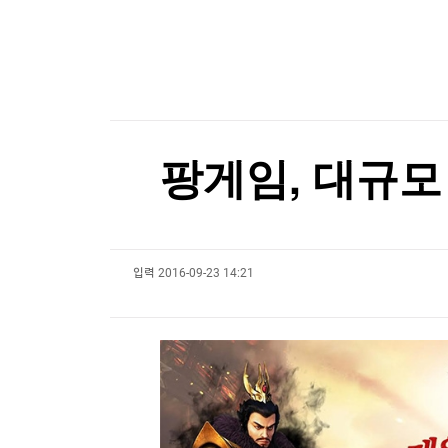
한국경제TV
뉴스홈
에코프로비엠, 1.2조 유증 자진정정…"니켈 제련소
머니팜 모닝라이브
증권
굿모닝 작전
금융
에코프로비엠, 1.2조 유증 자진정정…"니켈 제련소
오늘장 뭐사지?
부동산
[오후5시] 뉴스플러스
사회
온로드 (ON ROAD) 인사이트
글로벌경제
팡게임, 대규모 
랭킹뉴스
입력
2016-09-23 14:21
미네르바아카데미
증권 데이터
스페셜강의
특징주 뉴스
투자/재테크
매매신호 (랭킹100
부동산/세무
투자분석
산업
국내증시
[모집-3기-] 돈버는 트레이딩 투자 북클럽
환율