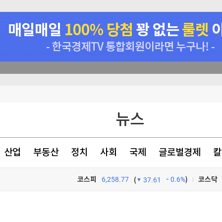
 내년 3월 완공"
뉴스
강하게 먹는 것"
"…중국 반발할듯
산업
부동산
정치
사회
국제
글로벌경제
칼
 등 조건 충족돼야"
코스피
6,258.77
0.6%
)
코스닥
(
37.61
TV프로그램
와우