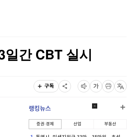
퀀텀
925
(
0.98%
)
홈
AI추천
이더리움 클래식
9,145
(
0.22%
)
품
마켓이슈
특징주
이벤트
비트코인
91,371,000
(
0.03%
)
3일간 CBT 실시
구독
랭킹뉴스
증권·경제
산업
부동산
1