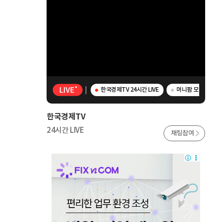
한국경제TV 24시간 LIVE
머니팜 모닝라이브 
한국경제TV
24시간 LIVE
채팅참여