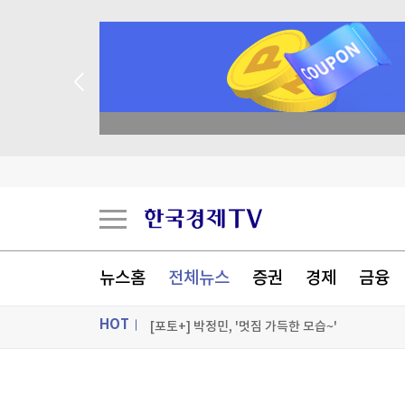
종목 무료 정밀 진단
에코프로비엠, 1.2조 유증 자진정정…"니켈 제련소
세계 최고령 도전 119세…"장수 비결? 일하고 건
태평양 섬나라들 "이달말 정상회의에 대만 참석
뉴스홈
전체뉴스
증권
경제
금융
호르무즈 해협 통항 정상화 가시화…이란 "美 배상
HOT
[포토+] 박정민, '멋짐 가득한 모습~'
"나야, '흑백요리사' 시즌3"
ON AIR
뉴스
[온에어] 몸쓸이야기