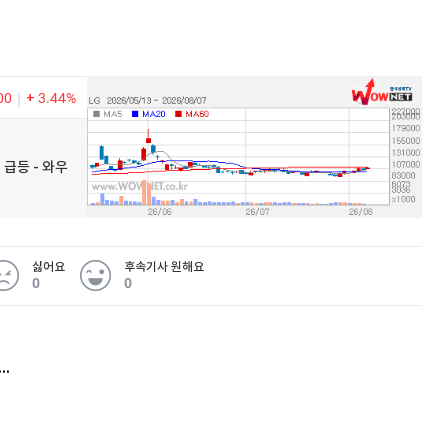
00
3.44%
 급등 - 와우
싫어요
후속기사 원해요
0
0
허지웅 "우리가 지지한 인간들이 이 꼴을"...또 소신 발언