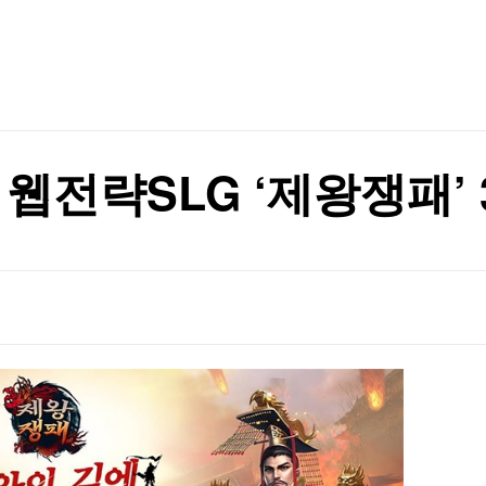
TV홈
무료방송
전체뉴스
 내년 3월 완공"
증권
파트너스
경제
종목핫라인
추천 상
산업
 내년 3월 완공"
경제
오늘의 
정치
생활경제
수익후기
국제
기업·CEO
이벤트
칼럼·연재
웹전략SLG ‘제왕쟁패’ 
특집방송
전체 프로그램
채널/편성
지역별채널
)
편성표