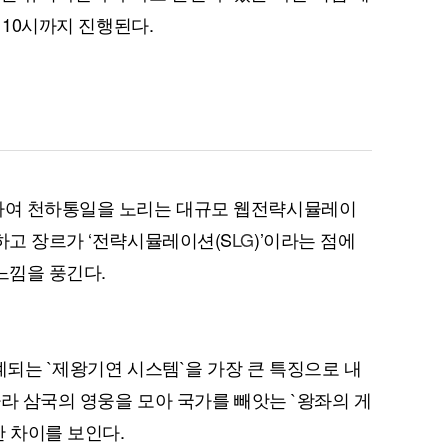
후 10시까지 진행된다.
퀀텀
이더리움 클래식
9
치하여 천하통일을 노리는 대규모 웹전략시뮬레이
하고 장르가 ‘전략시뮬레이션(S
LG
)’이라는 점에
느낌을 풍긴다.
계되는 `제왕기연 시스템`을 가장 큰 특징으로 내
당나라 삼국의 영웅을 모아 국가를 빼앗는 `왕좌의 게
한 차이를 보인다.