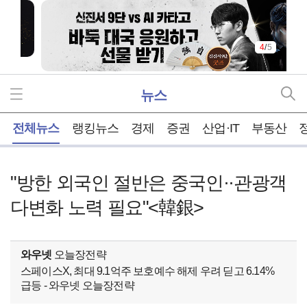
4
/
5
뉴스
홈
전체뉴스
랭킹뉴스
경제
증권
산업·IT
부동산
"방한 외국인 절반은 중국인··관광객
다변화 노력 필요"<韓銀>
와우넷
오늘장전략
스페이스X, 최대 9.1억주 보호예수 해제 우려 딛고 6.14%
급등 - 와우넷 오늘장전략