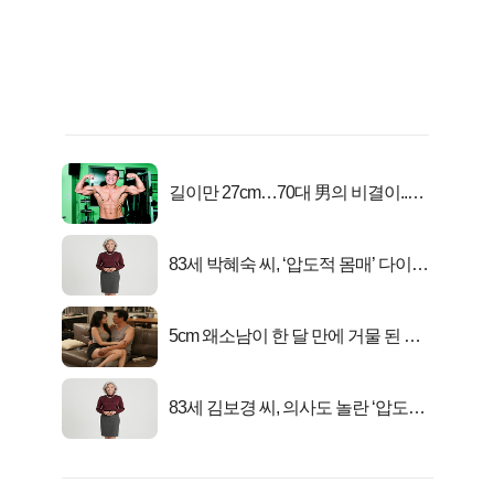
길이만 27cm…70대 男의 비결이..충
격!
83세 박혜숙 씨, ‘압도적 몸매’ 다이어
트 신 등극
5cm 왜소남이 한 달 만에 거물 된 사
연
83세 김보경 씨, 의사도 놀란 ‘압도적
피지컬’