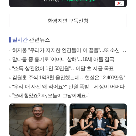
3
/
5
한경지면 구독신청
실시간
관련뉴스
허지웅 "우리가 지지한 인간들이 이 꼴을"...또 소신 발언
말다툼 중 흉기로 '어머니 살해'…18세 아들 결국
"소득 상관없이 1인 50만원"…이달 초 지급 목표
김원훈 주식 1억8천 올인했는데…현실은 '-2,400만원'
"우리 애 사진 왜 적어요?" 민원 폭발…세상이 어쩌다
"오래 참았죠? 자, 오늘이 그날이에요.."