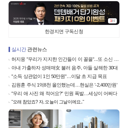
3
/
4
한경지면 구독신청
실시간
관련뉴스
허지웅 "우리가 지지한 인간들이 이 꼴을"...또 소신 발언
아내 가출하자 성매매女 불러 음주, 아들 살해한 30대
"소득 상관없이 1인 50만원"…이달 초 지급 목표
김원훈 주식 1억8천 올인했는데…현실은 '-2,400만원'
"우리 애 사진 왜 적어요?" 민원 폭발…세상이 어쩌다
"오래 참았죠? 자, 오늘이 그날이에요.."