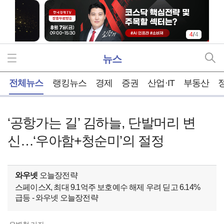
4
/
4
뉴스
홈
전체뉴스
랭킹뉴스
경제
증권
산업·IT
부동산
‘공항가는 길’ 김하늘, 단발머리 변
신…‘우아함+청순미’의 절정
와우넷
오늘장전략
스페이스X, 최대 9.1억주 보호예수 해제 우려 딛고 6.14%
급등 - 와우넷 오늘장전략