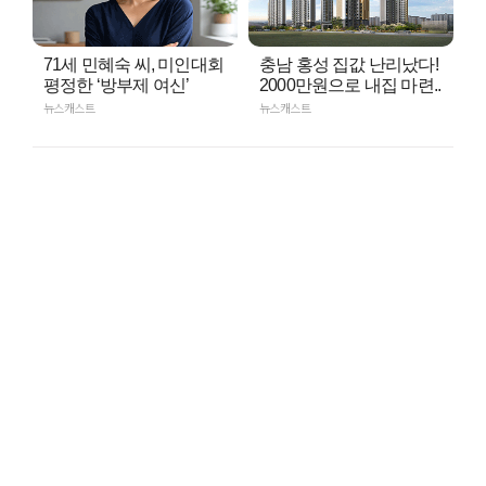
71세 민혜숙 씨, 미인대회
충남 홍성 집값 난리났다!
평정한 ‘방부제 여신’
2000만원으로 내집 마련..
뉴스캐스트
뉴스캐스트