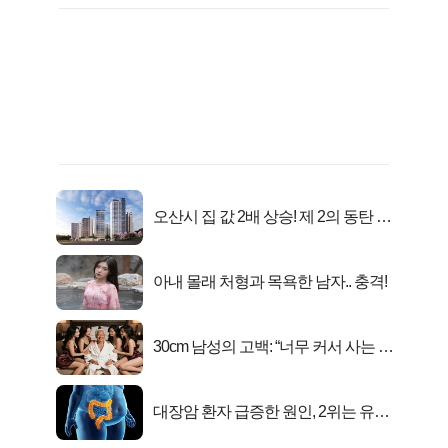
오산시 집 값 2배 상승! 제 2의 동탄 신
화..
아내 몰래 처형과 목욕한 남자.. 충격!
30cm 남성의 고백: “너무 커서 사는 게
행복해요”
대장암 환자 급증한 원인, 2위는 유산
균 1위는OO..