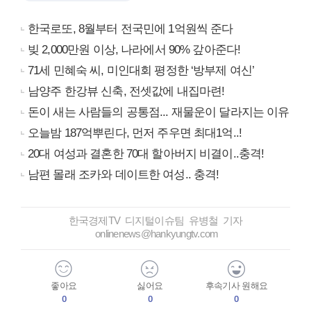
한국로또, 8월부터 전국민에 1억원씩 준다
빚 2,000만원 이상, 나라에서 90% 갚아준다!
71세 민혜숙 씨, 미인대회 평정한 ‘방부제 여신’
남양주 한강뷰 신축, 전셋값에 내집마련!
돈이 새는 사람들의 공통점... 재물운이 달라지는 이유
오늘밤 187억뿌린다, 먼저 주우면 최대1억..!
20대 여성과 결혼한 70대 할아버지 비결이..충격!
남편 몰래 조카와 데이트한 여성.. 충격!
한국경제TV 디지털이슈팀 유병철 기자
onlinenews@hankyungtv.com
좋아요
싫어요
후속기사 원해요
0
0
0