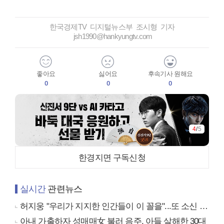
한국경제TV 디지털뉴스부 조시형 기자
jsh1990@hankyungtv.com
좋아요
싫어요
후속기사 원해요
0
0
0
4
/
5
한경지면 구독신청
실시간
관련뉴스
허지웅 "우리가 지지한 인간들이 이 꼴을"...또 소신 발언
아내 가출하자 성매매女 불러 음주, 아들 살해한 30대