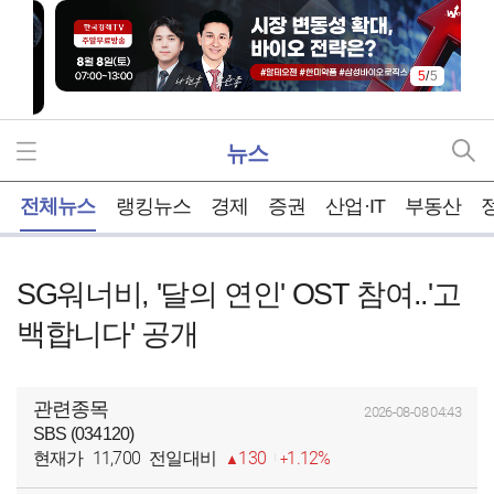
5
/
5
뉴스
홈
전체뉴스
랭킹뉴스
경제
증권
산업·IT
부동산
SG워너비, '달의 연인' OST 참여..'고
백합니다' 공개
관련종목
2026-08-08 04:43
SBS (034120)
11,700
130
1.12%
현재가
전일대비