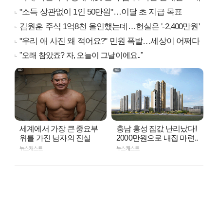
"소득 상관없이 1인 50만원"…이달 초 지급 목표
김원훈 주식 1억8천 올인했는데…현실은 '-2,400만원'
"우리 애 사진 왜 적어요?" 민원 폭발…세상이 어쩌다
"오래 참았죠? 자, 오늘이 그날이에요.."
세계에서 가장 큰 중요부
충남 홍성 집값 난리났다!
위를 가진 남자의 진실
2000만원으로 내집 마련..
뉴스캐스트
뉴스캐스트