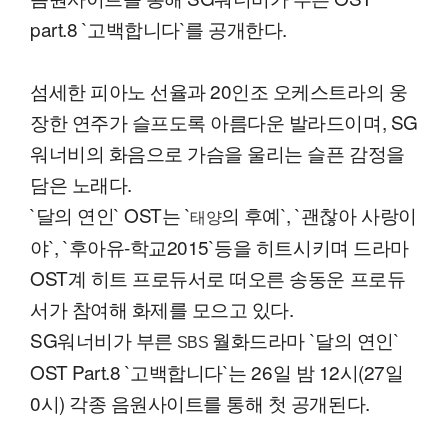
part.8 `고백합니다`를 공개한다.
섬세한 피아노 선율과 20인조 오케스트라의 웅
장한 연주가 슬프도록 아름다운 발라드이며, SG
워너비의 화음으로 가슴을 울리는 슬픈 감정을
담은 노래다.
`달의 연인` OST는 `
의 후예`, `괜찮아 사랑이
태양
야`, `후아유-학교2015`등을 히트시키며 드라마
OST계 히트 프로듀서로 떠오른 송동운 프로듀
서가 참여해 화제를 모으고 있다.
SG워너비가 부른
월화드라마 `달의 연인`
SBS
OST Part.8 `고백합니다`는 26일 밤 12시(27일
0시) 각종 음원사이트를 통해 첫 공개된다.