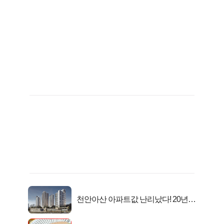
천안아산 아파트값 난리났다! 20년
전 분양가..