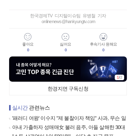
한국경제TV 디지털이슈팀 유병철 기자
onlinenews@hankyungtv.com
좋아요
싫어요
후속기사 원해요
0
0
0
1
/
2
한경지면 구독신청
실시간
관련뉴스
'패러디 여왕' 이수지 "제 불찰이자 책임" 사과, 무슨 일
아내 가출하자 성매매女 불러 음주, 아들 살해한 30대