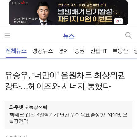
2
/
2
뉴스
홈
전체뉴스
랭킹뉴스
경제
증권
산업·IT
부동산
유승우, ‘너만이’ 음원차트 최상위권
강타…헤이즈와 시너지 통했다
와우넷
오늘장전략
'빅테크' 잡은 'K전력기기' 연간 수주 목표 줄상향 - 와우넷 오
늘장전략