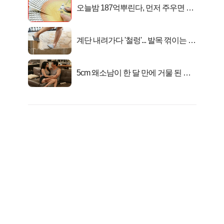
오늘밤 187억뿌린다, 먼저 주우면 최
대1억..!
계단 내려가다 '철렁'... 발목 꺾이는 이
유
5cm 왜소남이 한 달 만에 거물 된 사
연