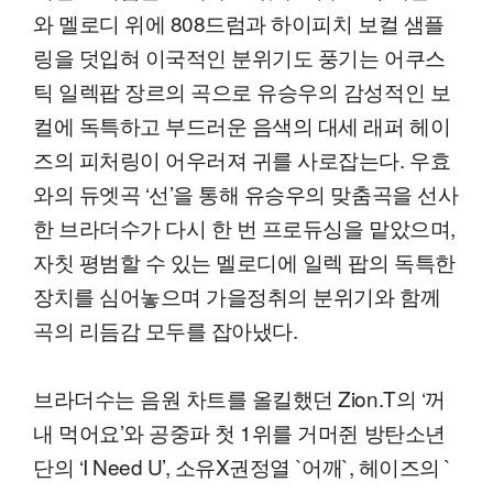
와 멜로디 위에 808드럼과 하이피치 보컬 샘플
링을 덧입혀 이국적인 분위기도 풍기는 어쿠스
틱 일렉팝 장르의 곡으로 유승우의 감성적인 보
컬에 독특하고 부드러운 음색의 대세 래퍼 헤이
즈의 피처링이 어우러져 귀를 사로잡는다. 우효
와의 듀엣곡 ‘선’을 통해 유승우의 맞춤곡을 선사
한 브라더수가 다시 한 번 프로듀싱을 맡았으며,
자칫 평범할 수 있는 멜로디에 일렉 팝의 독특한
장치를 심어놓으며 가을정취의 분위기와 함께
곡의 리듬감 모두를 잡아냈다.
브라더수는 음원 차트를 올킬했던 Zion.T의 ‘꺼
내 먹어요’와 공중파 첫 1위를 거머쥔 방탄소년
단의 ‘I Need U’, 소유X권정열 `어깨`, 헤이즈의 `