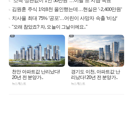
"소득 상관없이 1인 50만원"…이달 초 지급 목표
김원훈 주식 1억8천 올인했는데…현실은 '-2,400만원'
치사율 최대 75% '공포'…어린이 사망자 속출 '비상'
"오래 참았죠? 자, 오늘이 그날이에요.."
천안 아파트값 난리났다!
경기도 이천, 아파트값 난
20년 전 분양가..
리났다! 20년 전 분양가..
뉴스캐스트
뉴스캐스트