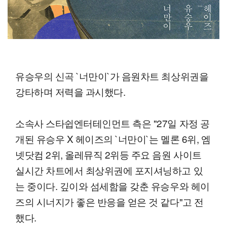
유승우의 신곡 `너만이`가 음원차트 최상위권을
강타하며 저력을 과시했다.
소속사 스타쉽엔터테인먼트 측은 "27일 자정 공
개된 유승우 X 헤이즈의 `너만이`는 멜론 6위, 엠
넷닷컴 2위, 올레뮤직 2위등 주요 음원 사이트
실시간 차트에서 최상위권에 포지셔닝하고 있
는 중이다. 깊이와 섬세함을 갖춘 유승우와 헤이
즈의 시너지가 좋은 반응을 얻은 것 같다"고 전
했다.