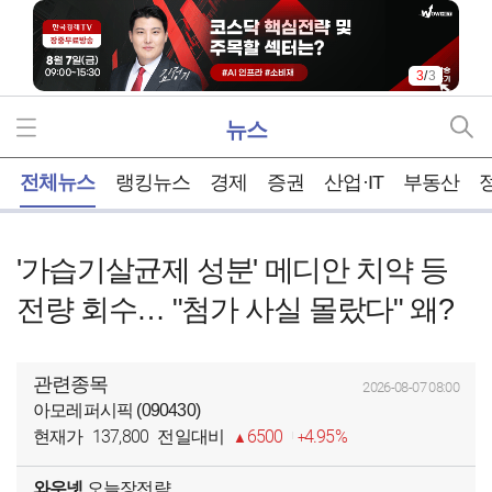
3
/
3
뉴스
홈
전체뉴스
랭킹뉴스
경제
증권
산업·IT
부동산
'가습기살균제 성분' 메디안 치약 등
전량 회수… "첨가 사실 몰랐다" 왜?
관련종목
2026-08-07 08:00
아모레퍼시픽 (090430)
137,800
6500
4.95%
현재가
전일대비
와우넷
오늘장전략