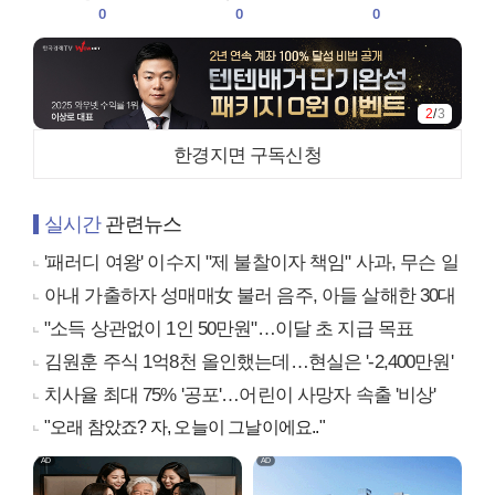
0
0
0
2
/
3
한경지면 구독신청
실시간
관련뉴스
'패러디 여왕' 이수지 "제 불찰이자 책임" 사과, 무슨 일
아내 가출하자 성매매女 불러 음주, 아들 살해한 30대
"소득 상관없이 1인 50만원"…이달 초 지급 목표
김원훈 주식 1억8천 올인했는데…현실은 '-2,400만원'
치사율 최대 75% '공포'…어린이 사망자 속출 '비상'
"오래 참았죠? 자, 오늘이 그날이에요.."