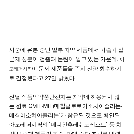
시중에 유통 중인 일부 치약 제품에서 가습기 살
균제 성분이 검출돼 논란이 일고 있는 가운데,
아
이 문제 제품들을 즉시 전량 회수하기
모레퍼시픽
로 결정했다고 27일 밝혔다.
전날 식품의약품안전처는 치약에 허용되지 않
는 원료 CMIT·MIT(메칠클로로이소치아졸리논·
메칠이소치아졸리논)가 함유된 것으로 확인된
아모레퍼시픽의 `메디안후레쉬포레스트` 등 치
약 11종개 제품의 회수, 판매 중단 조치를 내렸