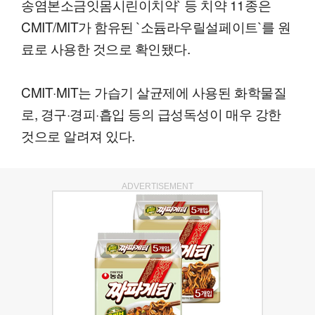
송염본소금잇몸시린이치약` 등 치약 11종은
CMIT/MIT가 함유된 `소듐라우릴설페이트`를 원
료로 사용한 것으로 확인됐다.
CMIT·MIT는 가습기 살균제에 사용된 화학물질
로, 경구·경피·흡입 등의 급성독성이 매우 강한
것으로 알려져 있다.
ADVERTISEMENT