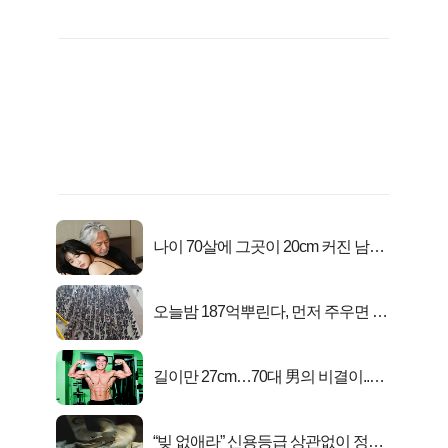
나이 70살에 그곳이 20cm 커진 남자..
충격!
오늘밤 187억뿌린다, 먼저 주우면 최
대1억..!
길이만 27cm…70대 男의 비결이..충
격!
“빚 없애라” 신용등급 상관없이 정부