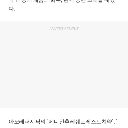
다.
ADVERTISEMENT
아모레퍼시픽의 `메디안후레쉐포레스트치약`, `