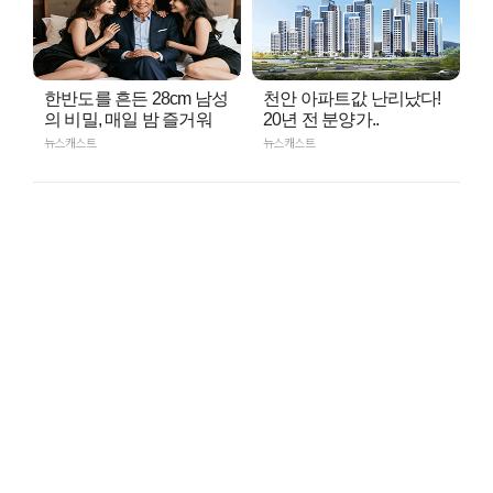
한반도를 흔든 28cm 남성
천안 아파트값 난리났다!
의 비밀, 매일 밤 즐거워
20년 전 분양가..
뉴스캐스트
뉴스캐스트