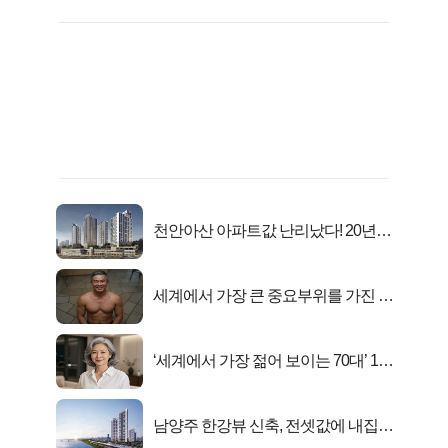
천안아산 아파트값 난리났다! 20년
전 분양가..
세계에서 가장 큰 중요부위를 가진 남
자의 진실
‘세계에서 가장 젊어 보이는 70대’ 1위
선정…
남양주 한강뷰 신축, 전셋값에 내집마
련!