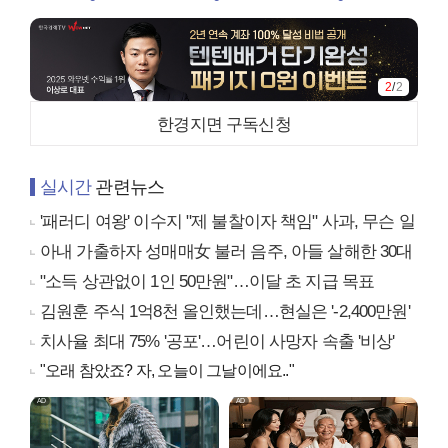
2
/
2
한경지면 구독신청
실시간
관련뉴스
'패러디 여왕' 이수지 "제 불찰이자 책임" 사과, 무슨 일
아내 가출하자 성매매女 불러 음주, 아들 살해한 30대
"소득 상관없이 1인 50만원"…이달 초 지급 목표
김원훈 주식 1억8천 올인했는데…현실은 '-2,400만원'
치사율 최대 75% '공포'…어린이 사망자 속출 '비상'
"오래 참았죠? 자, 오늘이 그날이에요.."