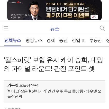
2
/
2
뉴스
홈
전체뉴스
랭킹뉴스
경제
증권
산업·IT
부동산
‘걸스피릿’ 보형 유지 케이 승희, 대망
의 파이널 라운드! 관전 포인트 셋
와우넷
오늘장전략
'빅테크' 잡은 'K전력기기' 연간 수주 목표 줄상향 - 와우넷 오
늘장전략