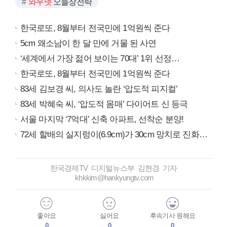
와우넷
오늘장전략
한국로또, 8월부터 전국민에 1억원씩 준다
5cm 왜소남이 한 달 만에 거물 된 사연
‘세계에서 가장 젊어 보이는 70대’ 1위 선정…
한국로또, 8월부터 전국민에 1억원씩 준다
83세 김보경 씨, 의사도 놀란 ‘압도적 피지컬’
83세 박혜숙 씨, ‘압도적 몸매’ 다이어트 신 등극
서울 마지막 ‘7억대’ 신축 아파트, 선착순 분양!
72세 할배의 실지렁이(6.9cm)가 30cm 망치로 진화…
한국경제TV 디지털뉴스부 김현경 기자
khkkim@hankyungtv.com
좋아요
싫어요
후속기사 원해요
0
0
0