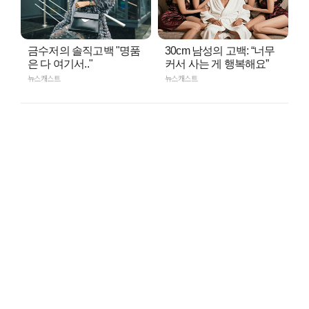
금수저의 솔직고백 "명품
30cm 남성의 고백: “너무
은 다 여기서.."
커서 사는 게 행복해요”
뉴스캐스트
뉴스캐스트