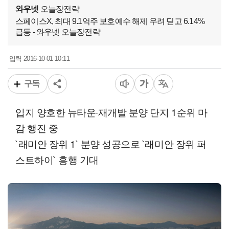
와우넷
오늘장전략
스페이스X, 최대 9.1억주 보호예수 해제 우려 딛고 6.14%
급등 - 와우넷 오늘장전략
2016-10-01 10:11
입력
구독
입지 양호한 뉴타운·재개발 분양 단지 1순위 마
감 행진 중
`래미안 장위 1` 분양 성공으로 `래미안 장위 퍼
스트하이` 흥행 기대