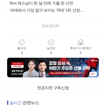
5cm 왜소남이 한 달 만에 거물 된 사연
‘세계에서 가장 젊어 보이는 70대’ 1위 선정…
한국경제TV
좋아요
싫어요
후속기사 원해요
0
0
2
5
/
5
한경지면 구독신청
실시간
관련뉴스