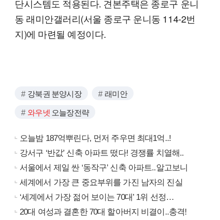
단시스템도 적용된다. 견본주택은 종로구 운니
동 래미안갤러리(서울 종로구 운니동 114-2번
지)에 마련될 예정이다.
강북권 분양시장
래미안
와우넷
오늘장전략
오늘밤 187억뿌린다, 먼저 주우면 최대1억..!
강서구 ‘반값’ 신축 아파트 떴다! 경쟁률 치열해..
서울에서 제일 싼 ‘동작구’ 신축 아파트..알고보니
세계에서 가장 큰 중요부위를 가진 남자의 진실
‘세계에서 가장 젊어 보이는 70대’ 1위 선정…
20대 여성과 결혼한 70대 할아버지 비결이..충격!