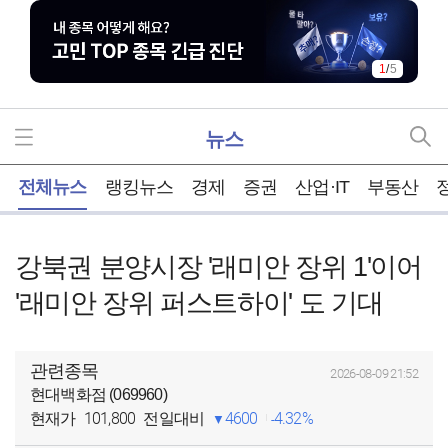
1
/
5
뉴스
홈
전체뉴스
랭킹뉴스
경제
증권
산업·IT
부동산
강북권 분양시장 '래미안 장위 1'이어
'래미안 장위 퍼스트하이' 도 기대
관련종목
2026-08-09 21:52
현대백화점 (069960)
101,800
4600
4.32%
현재가
전일대비