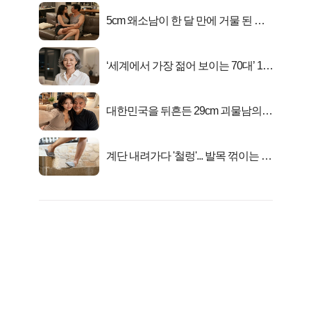
5cm 왜소남이 한 달 만에 거물 된 사
연
‘세계에서 가장 젊어 보이는 70대’ 1위
선정…
대한민국을 뒤흔든 29cm 괴물남의
진실
계단 내려가다 '철렁'... 발목 꺾이는 이
유