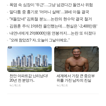
폭염 속 심장이 '두근'…그냥 넘겼다간 돌연사 위험
말다툼 중 흉기로 '어머니 살해'…18세 아들 결국
"X돌았네" 김희철 분노…논란의 현수막 결국 철거
김원훈 주식 1억8천 올인했는데…현실은 '-2,400만원'
내연녀에게 2억8000만원 연봉까지…논란 또 터졌다
"오래 참았죠? 자, 오늘이 그날이에요.."
천안 아파트값 난리났다!
세계에서 가장 큰 중요부
20년 전 분양가..
위를 가진 남자의 진실
뉴스캐스트
뉴스캐스트