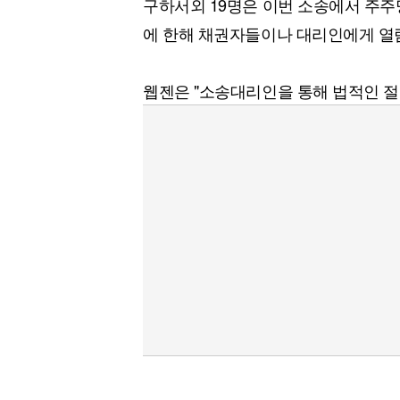
구하서외 19명은 이번 소송에서 주주
[할인50%] 한·미 투자 올인원 클래스
해외증시
에 한해 채권자들이나 대리인에게 열람
웹젠은 "소송대리인을 통해 법적인 절