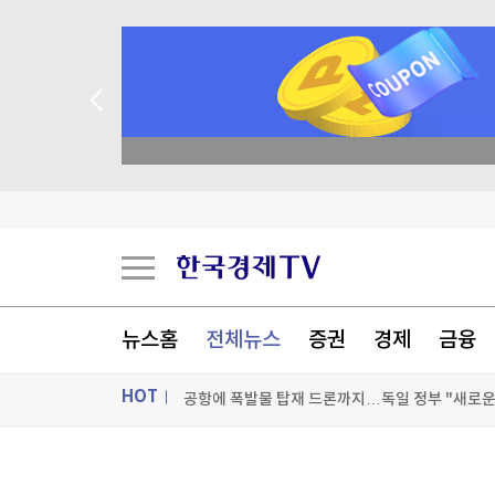
 꽝 없는 룰렛 이벤트
공항에 폭발물 탑재 드론까지…독일 정부 "새로운 
"조직범죄 가담만 해도 처벌"…칠레, 치안강화 개
뉴스홈
전체뉴스
증권
경제
금융
유럽 저가항공 이지젯, 미 아폴로에 10.9조원에 
WSJ "美 엔화부양 개입, 시장에 의도치 않은 '유
HOT
[포토+] 박정민, '멋짐 가득한 모습~'
ON AIR
뉴스
"나야, '흑백요리사' 시즌3"