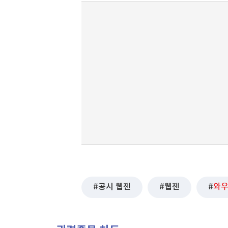
공시 웹젠
웹젠
와