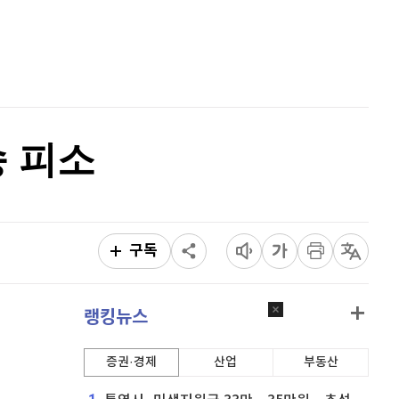
리플
1,485
(
-0.07%
)
홈
AI추천
비트코인 캐시
303,700
(
0.46%
)
품
마켓이슈
특징주
이벤트
이오스
896
(
-0.45%
)
비트코인 골드
1,313
(
-763.82%
)
송 피소
퀀텀
921
(
0.11%
)
이더리움 클래식
9,130
(
0.33%
)
비트코인
91,793,000
(
-0.05%
)
구독
랭킹뉴스
증권·경제
산업
부동산