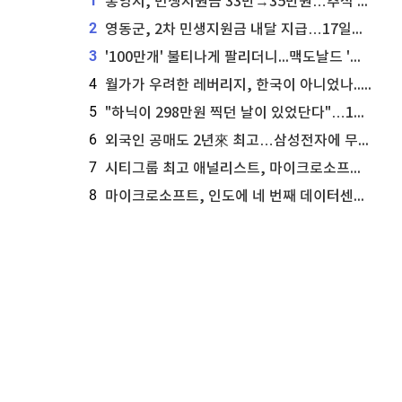
1
통영시, 민생지원금 33만→35만원…추석 전 푼다
2
영동군, 2차 민생지원금 내달 지급…17일부터 신청 접수
3
'100만개' 불티나게 팔리더니...맥도날드 '충주찰옥수수버거' 돌연 판매 종료
4
월가가 우려한 레버리지, 한국이 아니었나...'상황 인식' 못한 아셴브레너의 추락
5
"하닉이 298만원 찍던 날이 있었단다"…100만 클릭 '전래동화' 정체
6
외국인 공매도 2년來 최고…삼성전자에 무슨일이 [B급기자의 B급리포트]
7
시티그룹 최고 애널리스트, 마이크로소프트 애저 매출 성공에 주가 전망 상향
8
마이크로소프트, 인도에 네 번째 데이터센터 개설...주가에 긍정적 영향 전망