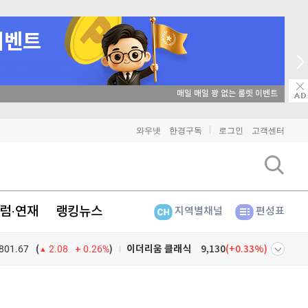
→ 온라인 투자교육은 미네르바아카데미 / minervaacademy.co.kr
와우넷
한경구독
로그인
고객센터
럼·연재
랭킹뉴스
지역별채널
편성표
801.67
0.26%
)
비트코인
91,793,000
(
-0.05%
)
(
2.08
이더리움
2,717,000
(
0.11%
)
넷
주식창