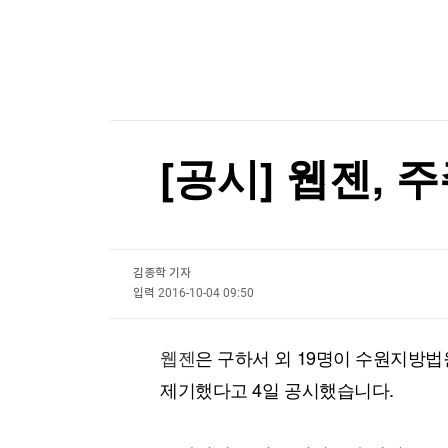
한국경제TV
뉴스홈
[온에어] 더 워룸
머니팜 모닝라이브
증권
공항에 폭발물 탑재 드론까지…독일 정부 "새로운 
굿모닝 작전
금융
오늘장 뭐사지?
부동산
공항에 폭발물 탑재 드론까지…독일 정부 "새로운 
[오후5시] 뉴스플러스
사회
온로드 (ON ROAD) 인사이트
글로벌경제
[공시] 웹젠,
랭킹뉴스
김종학 기자
미네르바아카데미
증권 데이터
입력
2016-10-04 09:50
스페셜강의
특징주 뉴스
웹젠
은 구하서 외 19명이 수원지방
투자/재테크
매매신호 (랭킹100
부동산/세무
투자분석
제기했다고 4일 공시했습니다.
산업
국내증시
[모집-3기-] 돈버는 트레이딩 투자 북클럽
환율