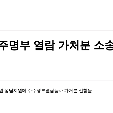
TV홈
무료방송
전체뉴스
증권
파트너스
경제
차원 위협"(종합)
종목핫라인
추천 상
산업
경제
오늘의 
정치
차원 위협"(종합)
생활경제
수익후기
국제
기업·CEO
이벤트
칼럼·연재
 주주명부 열람 가처분 소
특집방송
전체 프로그램
채널/편성
지역별채널
법원 성남지원에 주주명부열람등사 가처분 신청을
)
편성표