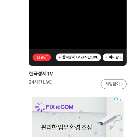
한국경제TV 24시간 LIVE
머니팜 모닝라이브 -
한국경제TV
24시간 LIVE
채팅참여