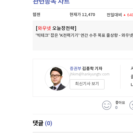
관련종목 차트
웹젠
현재가
12,470
전일대비
64
[
와우넷
오늘장전략]
'빅테크' 잡은 'K전력기기' 연간 수주 목표 줄상향 - 와
증권부
김종학 기자
jhkim@hankyungtv.com
최신기사 보기
좋아요
0
(0)
댓글