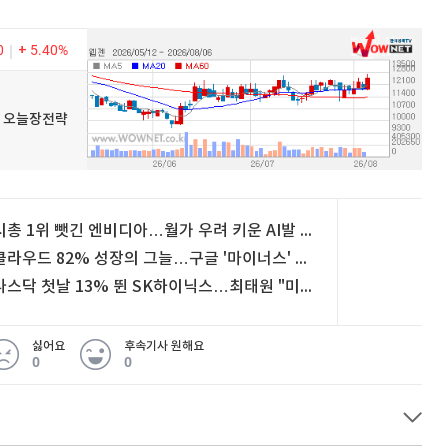
0
5.40%
우넷 오늘장전략
시총 1위 뺏긴 엔비디아…월가 우려 키운 AI발 '그림자 채무' [글로벌마켓 A/S]
클라우드 82% 성장의 그늘…구글 '마이너스' 현금흐름 진입 [글로벌 마켓 A/S]
나스닥 첫날 13% 뛴 SK하이닉스…최태원 "미국 팹, 조건 맞으면 짓는다”
싫어요
후속기사 원해요
0
0