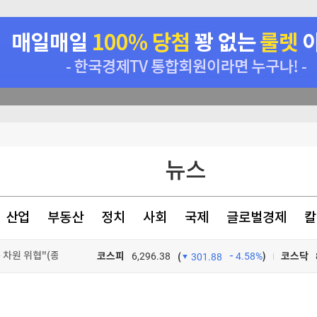
차원 위협"(종합)
뉴스
헌·입법 추진
산업
부동산
정치
사회
국제
글로벌경제
칼
팔린다
동성' 부작용"
코스피
6,296.38
4.58%
)
코스닥
(
301.88
TV프로그램
와우