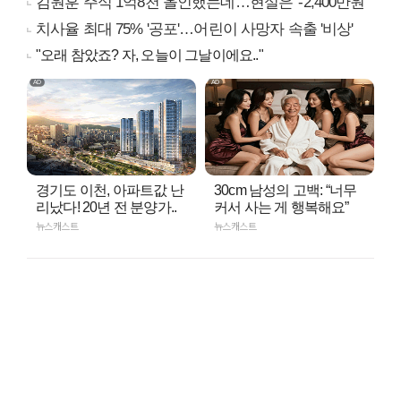
김원훈 주식 1억8천 올인했는데…현실은 '-2,400만원'
치사율 최대 75% '공포'…어린이 사망자 속출 '비상'
"오래 참았죠? 자, 오늘이 그날이에요.."
경기도 이천, 아파트값 난
30cm 남성의 고백: “너무
리났다! 20년 전 분양가..
커서 사는 게 행복해요”
뉴스캐스트
뉴스캐스트