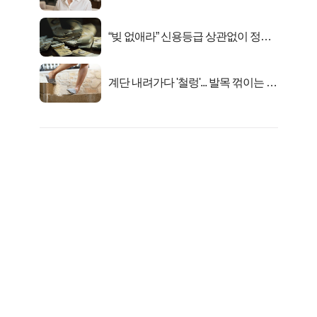
선정…
“빚 없애라” 신용등급 상관없이 정부
서 2억지원!
계단 내려가다 '철렁'... 발목 꺾이는 이
유