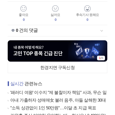
좋아요
싫어요
후속기사 원해요
0
0
0
건의 댓글
0
1
/
4
한경지면 구독신청
실시간
관련뉴스
'패러디 여왕' 이수지 "제 불찰이자 책임" 사과, 무슨 일
아내 가출하자 성매매女 불러 음주, 아들 살해한 30대
"소득 상관없이 1인 50만원"…이달 초 지급 목표