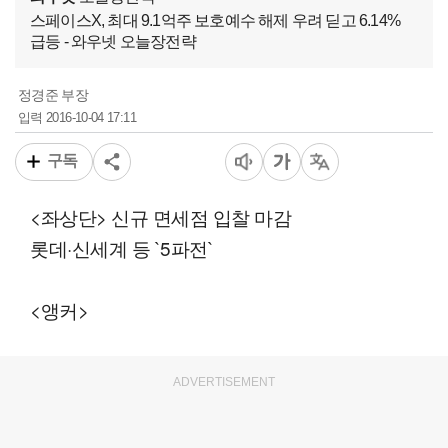
스페이스X, 최대 9.1억주 보호예수 해제 우려 딛고 6.14%
급등 - 와우넷 오늘장전략
정경준 부장
2016-10-04 17:11
입력
구독
<좌상단> 신규 면세점 입찰 마감
롯데·신세계 등 `5파전`
<앵커>
ADVERTISEMENT