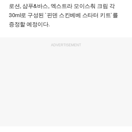
로션, 샴푸&바스, 엑스트라 모이스춰 크림 각
30ml로 구성된 `핀덴 스킨베베 스타터 키트`를
증정할 예정이다.
ADVERTISEMENT