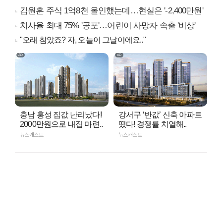
김원훈 주식 1억8천 올인했는데…현실은 '-2,400만원'
치사율 최대 75% '공포'…어린이 사망자 속출 '비상'
"오래 참았죠? 자, 오늘이 그날이에요.."
충남 홍성 집값 난리났다!
강서구 ‘반값’ 신축 아파트
2000만원으로 내집 마련..
떴다! 경쟁률 치열해..
뉴스캐스트
뉴스캐스트