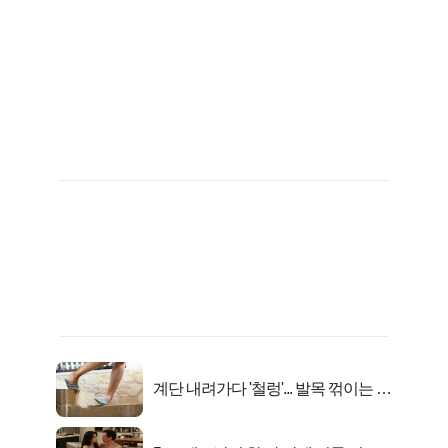
계단 내려가다 '철렁'... 발목 꺾이는 이
유