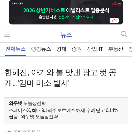
2
/
4
뉴스
홈
전체뉴스
랭킹뉴스
경제
증권
산업·IT
부동산
한혜진, 아기와 볼 맞댄 광고 컷 공
개...'엄마 미소 발사'
와우넷
오늘장전략
스페이스X, 최대 9.1억주 보호예수 해제 우려 딛고 6.14%
급등 - 와우넷 오늘장전략