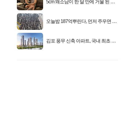
5cm 왜소남이 한 달 만에 거물 된 사
연
오늘밤 187억뿌린다, 먼저 주우면 최
대1억..!
김포 풍무 신축 아파트, 국내 최초 반
값 분양..