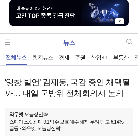
1
/
5
뉴스
홈
전체뉴스
랭킹뉴스
경제
증권
산업·IT
부동산
'영창 발언' 김제동, 국감 증인 채택될
까… 내일 국방위 전체회의서 논의
와우넷
오늘장전략
스페이스X, 최대 9.1억주 보호예수 해제 우려 딛고 6.14%
급등 - 와우넷 오늘장전략