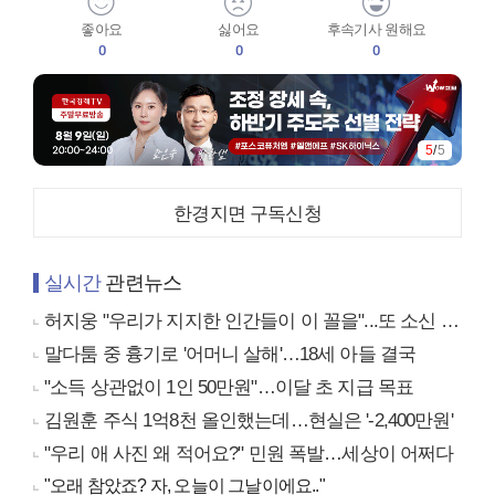
좋아요
싫어요
후속기사 원해요
0
0
0
5
/
5
한경지면 구독신청
실시간
관련뉴스
허지웅 "우리가 지지한 인간들이 이 꼴을"...또 소신 발언
말다툼 중 흉기로 '어머니 살해'…18세 아들 결국
"소득 상관없이 1인 50만원"…이달 초 지급 목표
김원훈 주식 1억8천 올인했는데…현실은 '-2,400만원'
"우리 애 사진 왜 적어요?" 민원 폭발…세상이 어쩌다
"오래 참았죠? 자, 오늘이 그날이에요.."