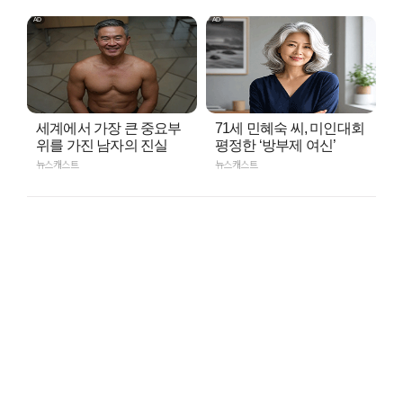
세계에서 가장 큰 중요부
71세 민혜숙 씨, 미인대회
위를 가진 남자의 진실
평정한 ‘방부제 여신’
뉴스캐스트
뉴스캐스트