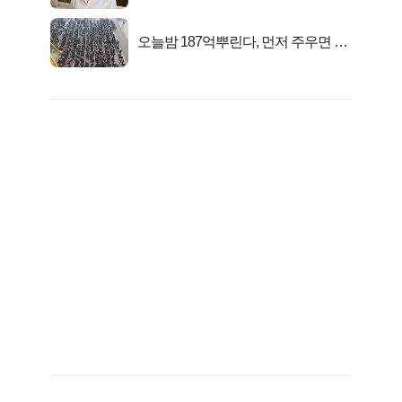
선정…
오늘밤 187억뿌린다, 먼저 주우면 최
대1억..!