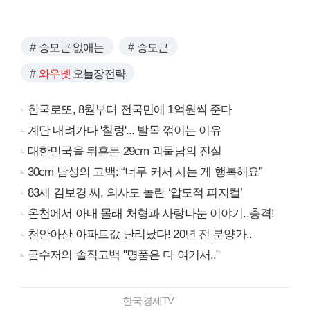
승모근 없애는
승모근
와우넷
오늘장전략
한국로또, 8월부터 전국민에 1억원씩 준다
계단 내려가다 '철렁'... 발목 꺾이는 이유
대한민국을 뒤흔든 29cm 괴물남의 진실
30cm 남성의 고백: “너무 커서 사는 게 행복해요”
83세 김보경 씨, 의사도 놀란 ‘압도적 피지컬’
온천에서 아내 몰래 처형과 사랑나눈 이야기..충격!
천안아산 아파트값 난리났다! 20년 전 분양가..
금수저의 솔직고백 "명품은 다 여기서.."
한국경제TV