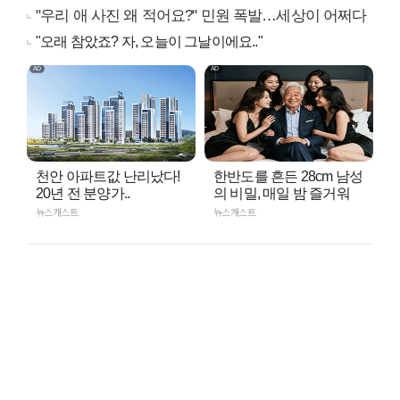
"우리 애 사진 왜 적어요?" 민원 폭발…세상이 어쩌다
"오래 참았죠? 자, 오늘이 그날이에요.."
천안 아파트값 난리났다!
한반도를 흔든 28cm 남성
20년 전 분양가..
의 비밀, 매일 밤 즐거워
뉴스캐스트
뉴스캐스트