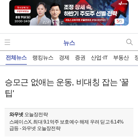
5
/
5
뉴스
홈
전체뉴스
랭킹뉴스
경제
증권
산업·IT
부동산
승모근 없애는 운동, 비대칭 잡는 '꿀
팁'
와우넷
오늘장전략
스페이스X, 최대 9.1억주 보호예수 해제 우려 딛고 6.14%
급등 - 와우넷 오늘장전략