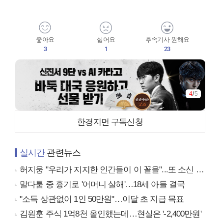
좋아요
싫어요
후속기사 원해요
3
1
23
4
/
5
한경지면 구독신청
실시간
관련뉴스
허지웅 "우리가 지지한 인간들이 이 꼴을"...또 소신 발언
말다툼 중 흉기로 '어머니 살해'…18세 아들 결국
"소득 상관없이 1인 50만원"…이달 초 지급 목표
김원훈 주식 1억8천 올인했는데…현실은 '-2,400만원'