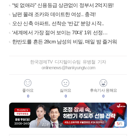
“빚 없애라” 신용등급 상관없이 정부서 2억지원!
남편 몰래 조카와 데이트한 여성.. 충격!
오산 신축 아파트, 선착순 ‘반값’ 분양 시작..
‘세계에서 가장 젊어 보이는 70대’ 1위 선정…
한반도를 흔든 28cm 남성의 비밀, 매일 밤 즐거워
한국경제TV 디지털이슈팀 유병철 기자
onlinenews@hankyungtv.com
좋아요
싫어요
후속기사 원해요
0
0
0
5
/
5