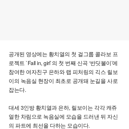
공개된 영상에는 황치열의 첫 걸그룹 콜라보 프
로젝트 `Fall in, girl`의 첫 번째 신곡 ‘반딧불이’에
참여한 여자친구 은하와 랩 피처링의 긱스 릴보
이의 녹음실 현장이 최초로 공개돼 눈길을 사로
잡는다.
대세 3인방 황치열과 은하, 릴보이는 각각 캐쥬
얼한 차림으로 녹음실에 모습을 드러낸 뒤 자신
의 파트에 최선을 다하는 모습이다.