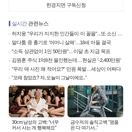
한경지면 구독신청
실시간
관련뉴스
허지웅 "우리가 지지한 인간들이 이 꼴을"...또 소신 발언
말다툼 중 흉기로 '어머니 살해'…18세 아들 결국
"소득 상관없이 1인 50만원"…이달 초 지급 목표
김원훈 주식 1억8천 올인했는데…현실은 '-2,400만원'
"우리 애 사진 왜 적어요?" 민원 폭발…세상이 어쩌다
"오래 참았죠? 자, 오늘이 그날이에요.."
30cm 남성의 고백: “너무
금수저의 솔직고백 "명품
커서 사는 게 행복해요”
은 다 여기서.."