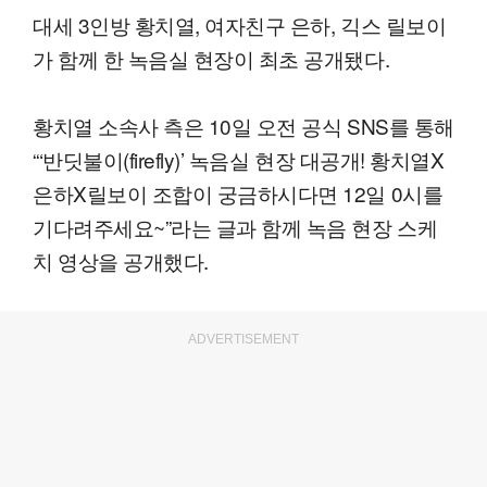
대세 3인방 황치열, 여자친구 은하, 긱스 릴보이
가 함께 한 녹음실 현장이 최초 공개됐다.
황치열 소속사 측은 10일 오전 공식 SNS를 통해
“‘반딧불이(firefly)’ 녹음실 현장 대공개! 황치열X
은하X릴보이 조합이 궁금하시다면 12일 0시를
기다려주세요~”라는 글과 함께 녹음 현장 스케
치 영상을 공개했다.
ADVERTISEMENT