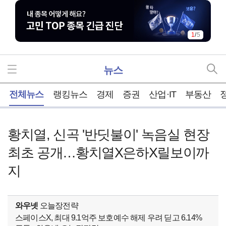
1
/
5
뉴스
홈
전체뉴스
랭킹뉴스
경제
증권
산업·IT
부동산
황치열, 신곡 '반딧불이' 녹음실 현장
최초 공개…황치열X은하X릴보이까
지
와우넷
오늘장전략
스페이스X, 최대 9.1억주 보호예수 해제 우려 딛고 6.14%