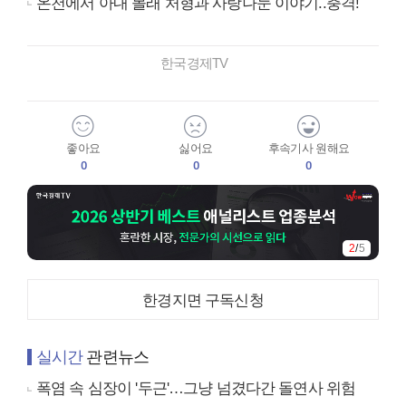
온천에서 아내 몰래 처형과 사랑나눈 이야기..충격!
한국경제TV
좋아요
싫어요
후속기사 원해요
0
0
0
2
/
5
한경지면 구독신청
실시간
관련뉴스
폭염 속 심장이 '두근'…그냥 넘겼다간 돌연사 위험