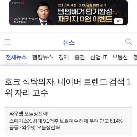
3
/
5
뉴스
홈
전체뉴스
랭킹뉴스
경제
증권
산업·IT
부동산
호크 식탁의자, 네이버 트렌드 검색 1
위 자리 고수
와우넷
오늘장전략
스페이스X, 최대 9.1억주 보호예수 해제 우려 딛고 6.14%
급등 - 와우넷 오늘장전략