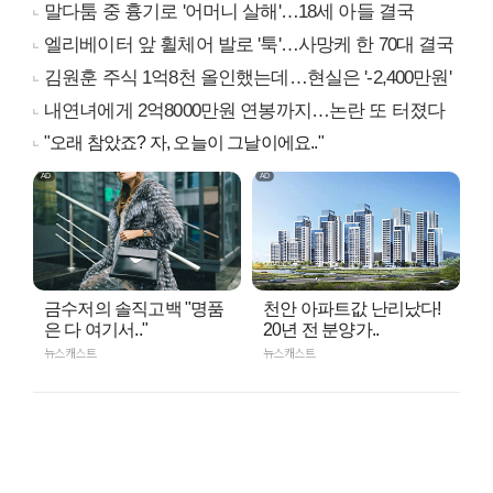
말다툼 중 흉기로 '어머니 살해'…18세 아들 결국
엘리베이터 앞 휠체어 발로 '툭'…사망케 한 70대 결국
김원훈 주식 1억8천 올인했는데…현실은 '-2,400만원'
내연녀에게 2억8000만원 연봉까지…논란 또 터졌다
"오래 참았죠? 자, 오늘이 그날이에요.."
금수저의 솔직고백 "명품
천안 아파트값 난리났다!
은 다 여기서.."
20년 전 분양가..
뉴스캐스트
뉴스캐스트