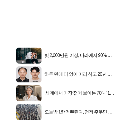
빚 2,000만원 이상, 나라에서 90% 갚
아준다!
하루 만에 티 없이 머리 심고 20년 젊
어진 비결
‘세계에서 가장 젊어 보이는 70대’ 1위
선정…
오늘밤 187억뿌린다, 먼저 주우면 최
대1억..!