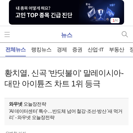
1
/
4
뉴스
홈
전체뉴스
랭킹뉴스
경제
증권
산업·IT
부동산
황치열, 신곡 '반딧불이' 말레이시아-
대만 아이튠즈 차트 1위 등극
와우넷
오늘장전략
'AI 데이터센터' 특수…반도체 넘어 철강·조선·방산 '새 먹거
리' - 와우넷 오늘장전략