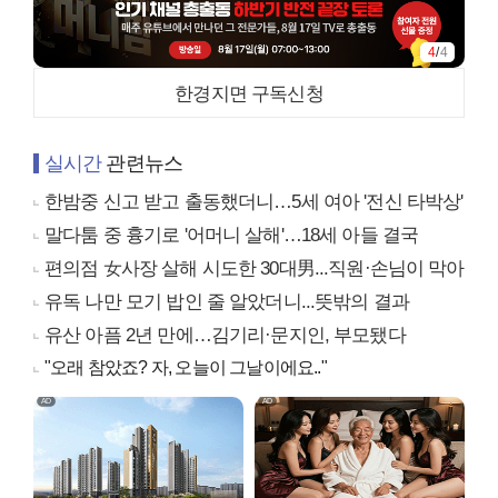
4
/
4
한경지면 구독신청
실시간
관련뉴스
한밤중 신고 받고 출동했더니…5세 여아 '전신 타박상'
말다툼 중 흉기로 '어머니 살해'…18세 아들 결국
편의점 女사장 살해 시도한 30대男...직원·손님이 막아
유독 나만 모기 밥인 줄 알았더니...뜻밖의 결과
유산 아픔 2년 만에…김기리·문지인, 부모됐다
"오래 참았죠? 자, 오늘이 그날이에요.."