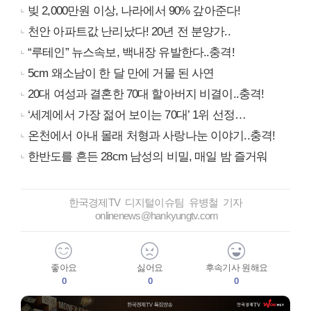
빚 2,000만원 이상, 나라에서 90% 갚아준다!
천안 아파트값 난리났다! 20년 전 분양가..
“루테인” 뉴스속보, 백내장 유발한다..충격!
5cm 왜소남이 한 달 만에 거물 된 사연
20대 여성과 결혼한 70대 할아버지 비결이..충격!
‘세계에서 가장 젊어 보이는 70대’ 1위 선정…
온천에서 아내 몰래 처형과 사랑나눈 이야기..충격!
한반도를 흔든 28cm 남성의 비밀, 매일 밤 즐거워
한국경제TV 디지털이슈팀 유병철 기자
onlinenews@hankyungtv.com
좋아요
싫어요
후속기사 원해요
0
0
0