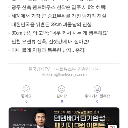
광주 신축 펜트하우스 선착순 입주 시 8억 혜택!
세계에서 가장 큰 중요부위를 가진 남자의 진실
대한민국을 뒤흔든 29cm 괴물남의 진실
30cm 남성의 고백: “너무 커서 사는 게 행복해요”
인천 오션뷰 신축, 전셋값에 내 집마련!
아내 몰래 처형과 목욕한 남자.. 충격!
한국경제TV 디지털뉴스부 김현경 기자
khkkim@hankyungtv.com
좋아요
싫어요
후속기사 원해요
0
0
0
2
/
3