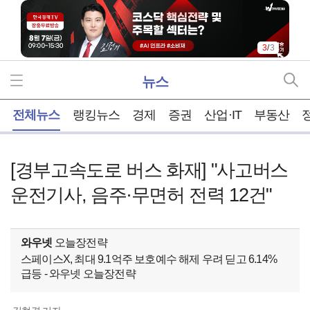
3
/
3
뉴스
홈
전체뉴스
랭킹뉴스
경제
증권
산업·IT
부동산
[경부고속도로 버스 화재] "사고버스
운전기사, 음주·무면허 전력 12건"
와우넷
오늘장전략
스페이스X, 최대 9.1억주 보호예수 해제 우려 딛고 6.14%
급등 - 와우넷 오늘장전략