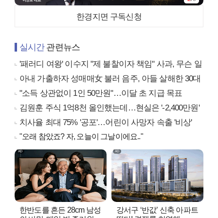
한경지면 구독신청
실시간
관련뉴스
'패러디 여왕' 이수지 "제 불찰이자 책임" 사과, 무슨 일
아내 가출하자 성매매女 불러 음주, 아들 살해한 30대
"소득 상관없이 1인 50만원"…이달 초 지급 목표
김원훈 주식 1억8천 올인했는데…현실은 '-2,400만원'
치사율 최대 75% '공포'…어린이 사망자 속출 '비상'
"오래 참았죠? 자, 오늘이 그날이에요.."
한반도를 흔든 28cm 남성
강서구 ‘반값’ 신축 아파트