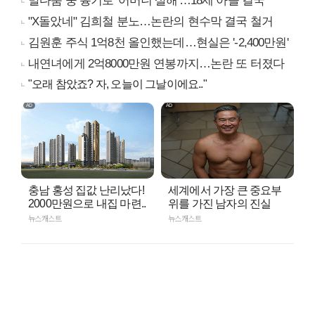
말다툼 중 흉기로 '어머니 살해'…18세 아들 결국
"X돌았네" 김희철 분노…논란의 현수막 결국 철거
김원훈 주식 1억8천 올인했는데…현실은 '-2,400만원'
내연녀에게 2억8000만원 연봉까지…논란 또 터졌다
"오래 참았죠? 자, 오늘이 그날이에요.."
충남 홍성 집값 난리났다!
세계에서 가장 큰 중요부
2000만원으로 내집 마련..
위를 가진 남자의 진실
뉴스캐스트
뉴스캐스트