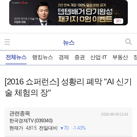
3
/
5
뉴스
홈
전체뉴스
랭킹뉴스
경제
증권
산업·IT
부동산
[2016 쇼퍼런스] 성황리 폐막 "AI 신기
술 체험의 장"
관련종목
2026-08-09 22:43
한국경제TV (039340)
4,815
70
1.43%
현재가
전일대비