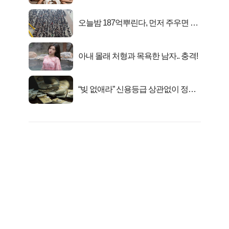
행복해요”
오늘밤 187억뿌린다, 먼저 주우면 최
대1억..!
아내 몰래 처형과 목욕한 남자.. 충격!
“빚 없애라” 신용등급 상관없이 정부
서 2억지원!