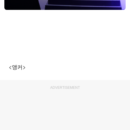
<앵커>
ADVERTISEMENT