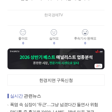
한국경제TV
좋아요
싫어요
후속기사 원해요
0
0
0
2
/
5
한경지면 구독신청
실시간
관련뉴스
폭염 속 심장이 '두근'…그냥 넘겼다간 돌연사 위험