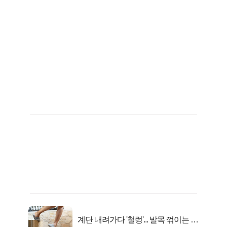
계단 내려가다 '철렁'... 발목 꺾이는 이