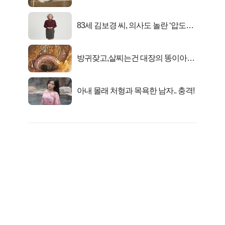
유
83세 김보경 씨, 의사도 놀란 ‘압도적
피지컬’
방귀잦고,살찌는건 대장의 똥이아니
라??
아내 몰래 처형과 목욕한 남자.. 충격!