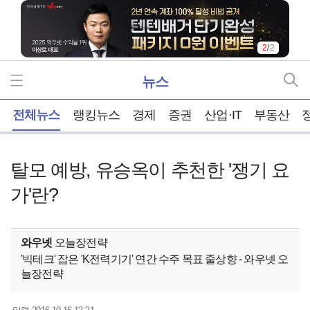
2
/
2
뉴스
홈
전체뉴스
랭킹뉴스
경제
증권
산업·IT
부동산
탈모 예방, 유승옥이 추천한 '쟁기 요
가'란?
와우넷
오늘장전략
'빅테크' 잡은 'K전력기기' 연간 수주 목표 줄상향 - 와우넷 오
늘장전략