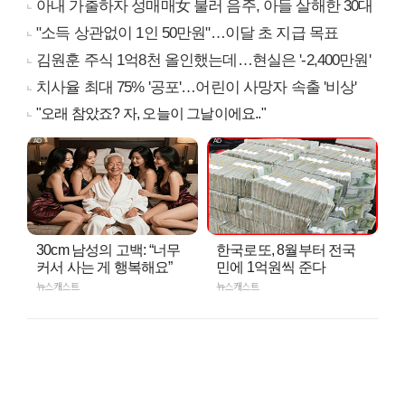
아내 가출하자 성매매女 불러 음주, 아들 살해한 30대
"소득 상관없이 1인 50만원"…이달 초 지급 목표
김원훈 주식 1억8천 올인했는데…현실은 '-2,400만원'
치사율 최대 75% '공포'…어린이 사망자 속출 '비상'
"오래 참았죠? 자, 오늘이 그날이에요.."
30cm 남성의 고백: “너무
한국로또, 8월부터 전국
커서 사는 게 행복해요”
민에 1억원씩 준다
뉴스캐스트
뉴스캐스트