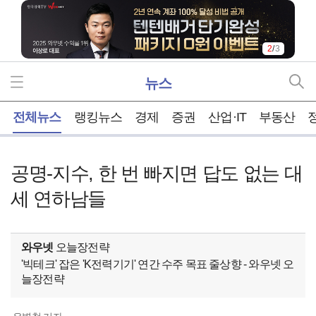
2
/
3
뉴스
홈
전체뉴스
랭킹뉴스
경제
증권
산업·IT
부동산
공명-지수, 한 번 빠지면 답도 없는 대
세 연하남들
와우넷
오늘장전략
'빅테크' 잡은 'K전력기기' 연간 수주 목표 줄상향 - 와우넷 오
늘장전략