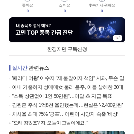
좋아요
싫어요
후속기사 원해요
0
0
0
1
/
3
한경지면 구독신청
실시간
관련뉴스
'패러디 여왕' 이수지 "제 불찰이자 책임" 사과, 무슨 일
아내 가출하자 성매매女 불러 음주, 아들 살해한 30대
"소득 상관없이 1인 50만원"…이달 초 지급 목표
김원훈 주식 1억8천 올인했는데…현실은 '-2,400만원'
치사율 최대 75% '공포'…어린이 사망자 속출 '비상'
"오래 참았죠? 자, 오늘이 그날이에요.."