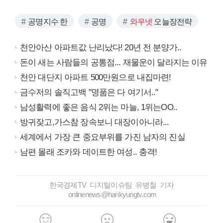
공명지수 한
공명
와우넷
오늘장전략
천안아산 아파트값 난리났다! 20년 전 분양가..
돈이 새는 사람들의 공통점... 재물운이 달라지는 이유
천안 대단지 아파트 500만원으로 내집마련!
금수저의 솔직고백 "명품은 다 여기서.."
남성활력에 좋은 음식 2위는 마늘, 1위는OO..
방귀잦고,가스참 장속보니 대장이아니라...
세계에서 가장 큰 중요부위를 가진 남자의 진실
남편 몰래 조카와 데이트한 여성.. 충격!
한국경제TV 디지털이슈팀 유병철 기자
onlinenews@hankyungtv.com