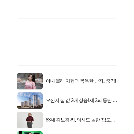
아내 몰래 처형과 목욕한 남자.. 충격!
오산시 집 값 2배 상승! 제 2의 동탄 신
화..
83세 김보경 씨, 의사도 놀란 ‘압도적
피지컬’