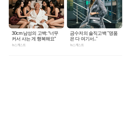
30cm 남성의 고백: “너무
금수저의 솔직고백 "명품
커서 사는 게 행복해요”
은 다 여기서.."
뉴스캐스트
뉴스캐스트