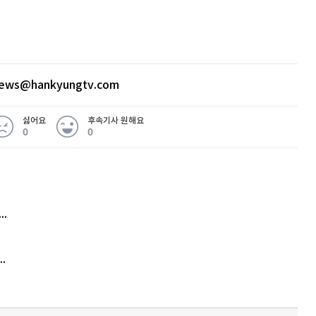
news@hankyungtv.com
싫어요
후속기사 원해요
0
0
 무슨 일
아내 가출하자 성매매女 불러 음주, 아들 살해한 30대
김원훈 주식 1억8천 올인했는데…현실은 '-2,400만원'
'비상'