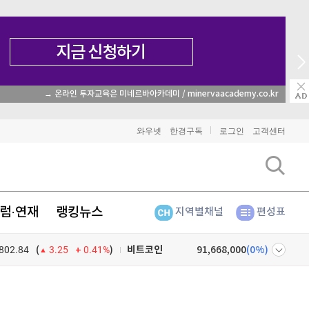
→ 온라인 투자교육은 미네르바아카데미 / minervaacademy.co.kr
와우넷
한경구독
로그인
고객센터
럼·연재
랭킹뉴스
지역별채널
편성표
802.84
0.41%
)
비트코인
91,668,000
(
0%
)
(
3.25
이더리움
2,703,000
(
1.31%
)
넷
주식창