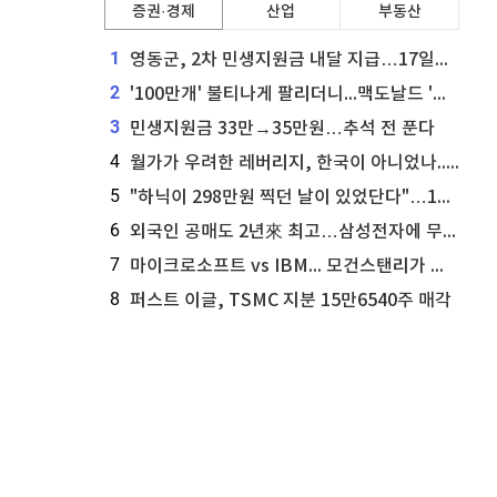
증권·경제
산업
부동산
1
영동군, 2차 민생지원금 내달 지급…17일부터 신청 접수
2
'100만개' 불티나게 팔리더니...맥도날드 '충주찰옥수수버거' 돌연 판매 종료
3
민생지원금 33만→35만원…추석 전 푼다
4
월가가 우려한 레버리지, 한국이 아니었나...'상황 인식' 못한 아셴브레너의 추락
5
"하닉이 298만원 찍던 날이 있었단다"…100만 클릭 '전래동화' 정체
6
외국인 공매도 2년來 최고…삼성전자에 무슨일이 [B급기자의 B급리포트]
7
마이크로소프트 vs IBM... 모건스탠리가 선택한 하이퍼스케일러 투자 유망주
8
퍼스트 이글, TSMC 지분 15만6540주 매각