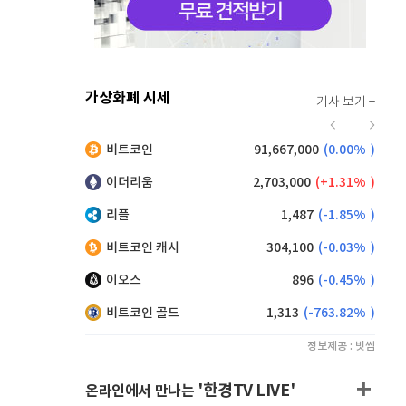
가상화폐 시세
기사 보기 +
919
(
0.77%
)
비트코인
91,667,000
(
0.00%
)
,240
(
0.27%
)
이더리움
2,703,000
(
1.31%
)
리플
1,487
(
-1.85%
)
비트코인 캐시
304,100
(
-0.03%
)
이오스
896
(
-0.45%
)
비트코인 골드
1,313
(
-763.82%
)
정보제공 : 빗썸
'한경TV LIVE'
온라인에서 만나는