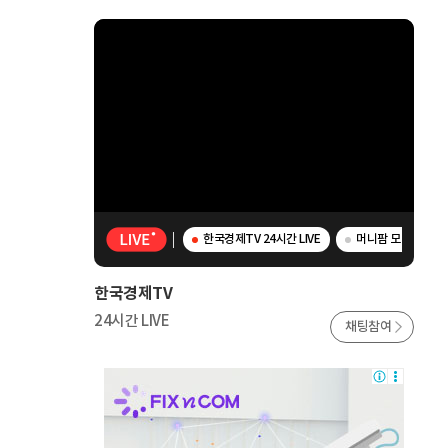
한국경제TV 24시간 LIVE
머니팜 모닝라이브 -
한국경제TV
24시간 LIVE
채팅참여