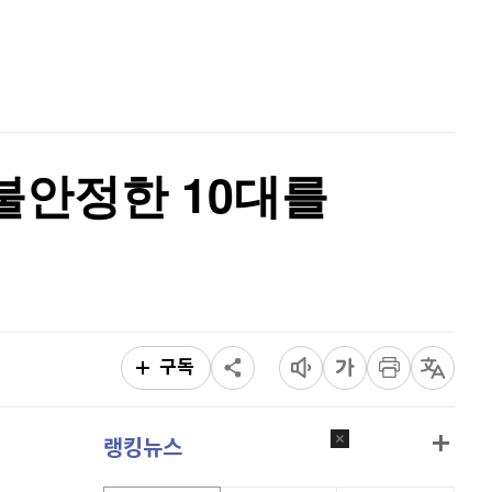
리플
1,487
(
-1.85%
)
홈
AI추천
비트코인 캐시
304,100
(
-0.03%
)
품
마켓이슈
특징주
이벤트
이오스
896
(
-0.45%
)
비트코인 골드
1,313
(
-763.82%
)
불안정한 10대를
퀀텀
919
(
0.77%
)
이더리움 클래식
9,240
(
0.27%
)
비트코인
91,668,000
(
0%
)
구독
랭킹뉴스