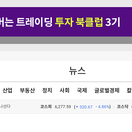
뉴스
산업
부동산
정치
사회
국제
글로벌경제
칼
 나선다
코스피
6,277.59
4.86%
)
코스닥
(
320.67
만 못해"
TV프로그램
와우