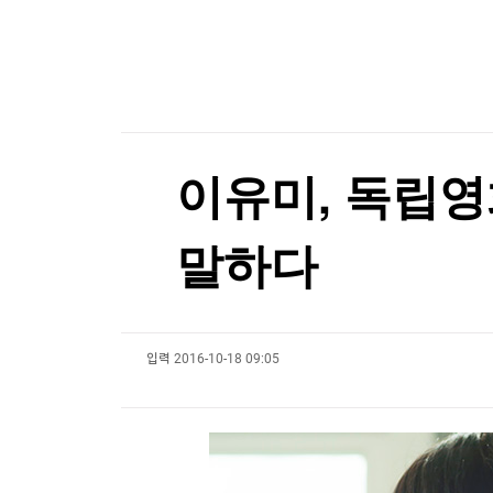
한국경제TV
뉴스홈
세계의 날씨(8월6일)
머니팜 모닝라이브
증권
굿모닝 작전
금융
[포토+] 박정민, '멋짐 가득한 모습~'
오늘장 뭐사지?
부동산
"나야, '흑백요리사' 시즌3"
[오후5시] 뉴스플러스
사회
온로드 (ON ROAD) 인사이트
글로벌경제
[온에어] 성공투자 오후증시
이유미, 독립영
랭킹뉴스
현대백화점그룹, 농식품부와 농촌 창업기업 육성
말하다
현대백화점그룹, 농식품부와 농촌 창업기업 육성
미네르바아카데미
증권 데이터
입력
2016-10-18 09:05
스페셜강의
특징주 뉴스
투자/재테크
매매신호 (랭킹100
부동산/세무
투자분석
산업
국내증시
[모집-3기-] 돈버는 트레이딩 투자 북클럽
환율