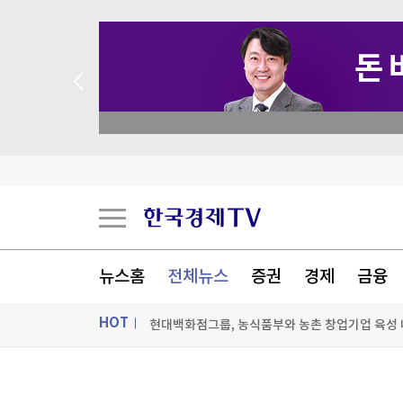
 꽝 없는 룰렛 이벤트
뉴스홈
전체뉴스
증권
경제
금융
HOT
현대백화점그룹, 농식품부와 농촌 창업기업 육성
이 대통령 "국민 삶에 피해 주는 정책은 안 하느니
ON AIR
뉴스
“판 뒤집히나” 분양 시장 엇갈린 전망