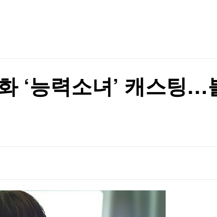
TV홈
무료방송
전체뉴스
증권
파트너스
경제
종목핫라인
추천 상
산업
경제
오늘의 
정치
생활경제
수익후기
국제
기업·CEO
이벤트
칼럼·연재
화 ‘능력소녀’ 캐스팅…
특집방송
 나선다
전체 프로그램
 나선다
채널/편성
지역별채널
)
편성표