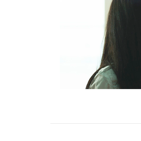
[할인50%] 한·미 투자 올인원 클래스
해외증시