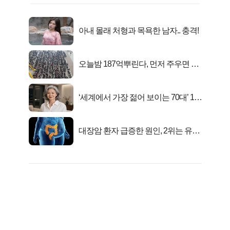
아내 몰래 처형과 목욕한 남자.. 충격!
오늘밤 187억뿌린다, 먼저 주우면 최
대1억..!
‘세계에서 가장 젊어 보이는 70대’ 1위
선정…
대장암 환자 급증한 원인, 2위는 유산
균 1위는OO..