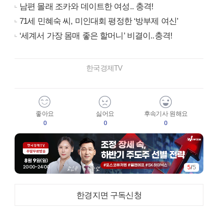
남편 몰래 조카와 데이트한 여성.. 충격!
71세 민혜숙 씨, 미인대회 평정한 ‘방부제 여신’
‘세계서 가장 몸매 좋은 할머니’ 비결이..충격!
한국경제TV
좋아요
싫어요
후속기사 원해요
0
0
0
5
/
5
한경지면 구독신청