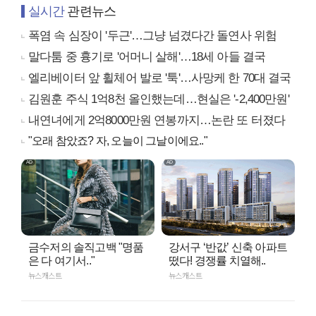
실시간
관련뉴스
폭염 속 심장이 '두근'…그냥 넘겼다간 돌연사 위험
말다툼 중 흉기로 '어머니 살해'…18세 아들 결국
엘리베이터 앞 휠체어 발로 '툭'…사망케 한 70대 결국
김원훈 주식 1억8천 올인했는데…현실은 '-2,400만원'
내연녀에게 2억8000만원 연봉까지…논란 또 터졌다
"오래 참았죠? 자, 오늘이 그날이에요.."
금수저의 솔직고백 "명품
강서구 ‘반값’ 신축 아파트
은 다 여기서.."
떴다! 경쟁률 치열해..
뉴스캐스트
뉴스캐스트