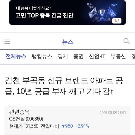
1
/
5
뉴스
홈
전체뉴스
랭킹뉴스
경제
증권
산업·IT
부동산
김천 부곡동 신규 브랜드 아파트 공
급, 10년 공급 부재 깨고 기대감↑
관련종목
2026-08-09 18:51
GS건설 (006360)
31,650
950
2.91%
현재가
전일대비