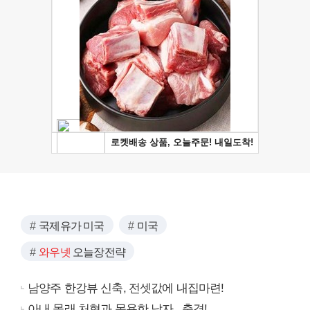
국제유가 미국
미국
와우넷
오늘장전략
남양주 한강뷰 신축, 전셋값에 내집마련!
아내 몰래 처형과 목욕한 남자.. 충격!