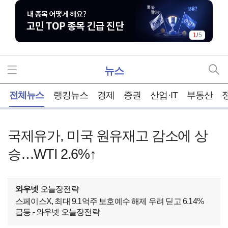
1
/
5
뉴스
홈
전체뉴스
랭킹뉴스
경제
증권
산업·IT
부동산
국제유가, 미국 원유재고 감소에 상
승…WTI 2.6%↑
와우넷
오늘장전략
스페이스X, 최대 9.1억주 보호예수 해제 우려 딛고 6.14%
급등 - 와우넷 오늘장전략