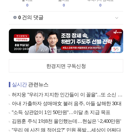
0
0
0
건의 댓글
0
5
/
5
한경지면 구독신청
실시간
관련뉴스
허지웅 "우리가 지지한 인간들이 이 꼴을"...또 소신 발언
아내 가출하자 성매매女 불러 음주, 아들 살해한 30대
"소득 상관없이 1인 50만원"…이달 초 지급 목표
김원훈 주식 1억8천 올인했는데…현실은 '-2,400만원'
"우리 애 사진 왜 적어요?" 민원 폭발…세상이 어쩌다