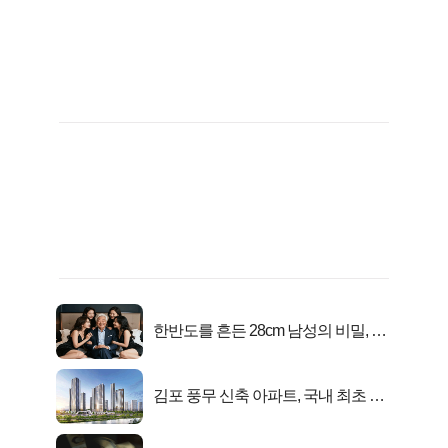
한반도를 흔든 28cm 남성의 비밀, 매
일 밤 즐거워
김포 풍무 신축 아파트, 국내 최초 반
값 분양..