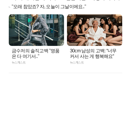
"오래 참았죠? 자, 오늘이 그날이에요.."
금수저의 솔직고백 "명품
30cm 남성의 고백: “너무
은 다 여기서.."
커서 사는 게 행복해요”
뉴스캐스트
뉴스캐스트