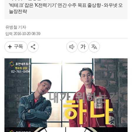
'빅테크' 잡은 'K전력기기' 연간 수주 목표 줄상향 - 와우넷 오
늘장전략
유병철 기자
2016-10-20 08:39
입력
구독