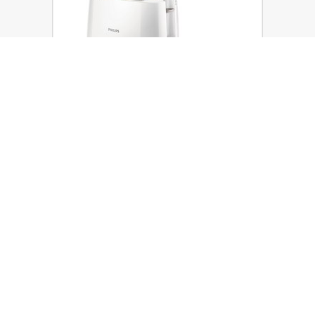
언터쳐블 사회공헌
캠페인
와우넷
오늘장전략
인천 오션뷰 신축, 전셋값에 내 집마련!
세계에서 가장 큰 중요부위를 가진 남자의 진실
빚 2,000만원 이상, 나라에서 90% 갚아준다!