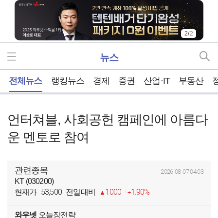
2
/
2
뉴스
홈
전체뉴스
랭킹뉴스
경제
증권
산업·IT
부동산
언터쳐블, 사회공헌 캠페인에 아름다
운 멘토로 참여
관련종목
2026-08-07 04:03
KT (030200)
53,500
1000
1.90%
현재가
전일대비
와우넷
오늘장전략