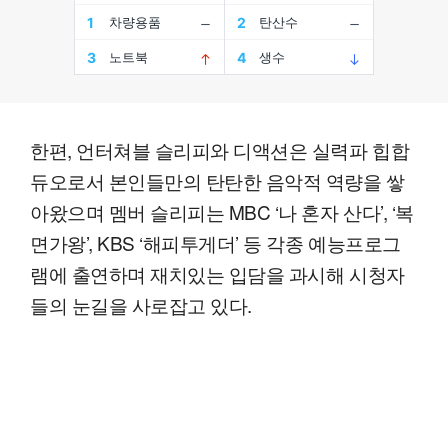
한편, 언터쳐블 슬리피와 디액션은 실력파 힙합
듀오로서 본인들만의 탄탄한 음악적 역량을 쌓
아왔으며 멤버 슬리피는 MBC ‘나 혼자 산다’, ‘복
면가왕’, KBS ‘해피투게더’ 등 각종 예능프로그
램에 출연하며 재치있는 입담을 과시해 시청자
들의 눈길을 사로잡고 있다.