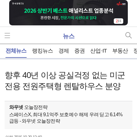
2
/
4
뉴스
홈
전체뉴스
랭킹뉴스
경제
증권
산업·IT
부동산
향후 40년 이상 공실걱정 없는 미군
전용 전원주택형 렌탈하우스 분양
와우넷
오늘장전략
스페이스X, 최대 9.1억주 보호예수 해제 우려 딛고 6.14%
급등 - 와우넷 오늘장전략