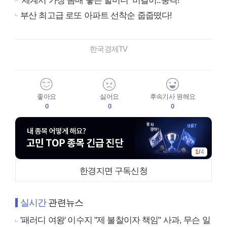
‘세계서 가장 몸매 좋은 할머니’ 비결이..충격!
부산 최고급 로또 아파트 선착순 줍줍떴다!
한국경제TV
좋아요
싫어요
후속기사 원해요
0
0
0
1
/
4
한경지면 구독신청
실시간
관련뉴스
'패러디 여왕' 이수지 "제 불찰이자 책임" 사과, 무슨 일