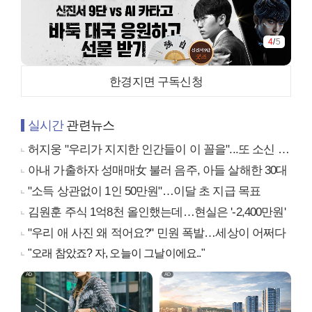
4
/
5
한경지면 구독신청
실시간
관련뉴스
허지웅 "우리가 지지한 인간들이 이 꼴을"...또 소신 발언
아내 가출하자 성매매女 불러 음주, 아들 살해한 30대
"소득 상관없이 1인 50만원"…이달 초 지급 목표
김원훈 주식 1억8천 올인했는데…현실은 '-2,400만원'
"우리 애 사진 왜 적어요?" 민원 폭발…세상이 어쩌다
"오래 참았죠? 자, 오늘이 그날이에요.."