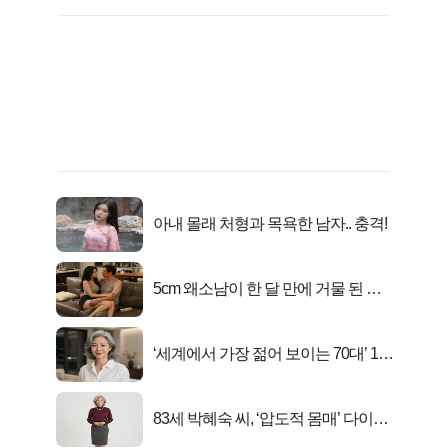
아내 몰래 처형과 목욕한 남자.. 충격!
5cm 왜소남이 한 달 만에 거물 된 사
연
‘세계에서 가장 젊어 보이는 70대’ 1위
선정…
83세 박혜숙 씨, ‘압도적 몸매’ 다이어
트 신 등극