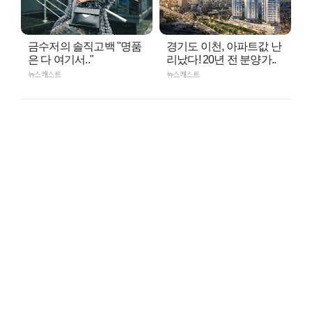
금수저의 솔직고백 "명품
경기도 이천, 아파트값 난
은 다 여기서.."
리났다! 20년 전 분양가..
뉴스캐스트
뉴스캐스트