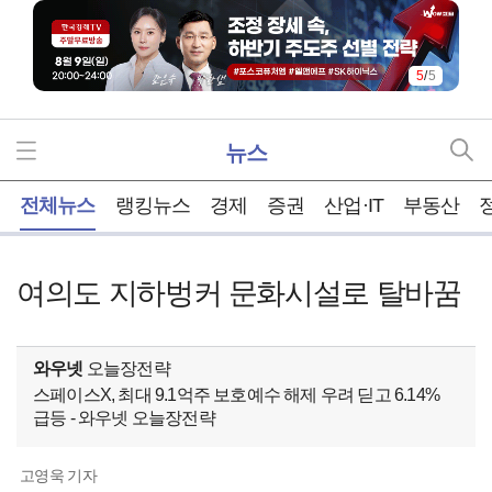
5
/
5
뉴스
홈
전체뉴스
랭킹뉴스
경제
증권
산업·IT
부동산
여의도 지하벙커 문화시설로 탈바꿈
와우넷
오늘장전략
스페이스X, 최대 9.1억주 보호예수 해제 우려 딛고 6.14%
급등 - 와우넷 오늘장전략
고영욱 기자