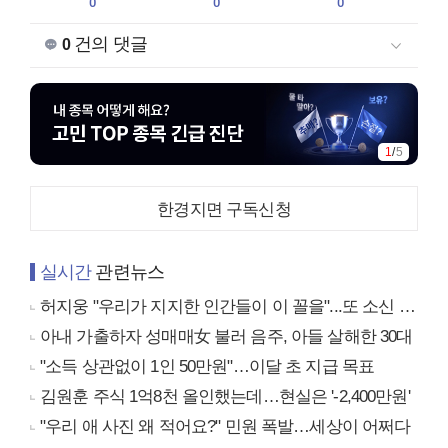
0
0
0
건의 댓글
0
1
/
5
한경지면 구독신청
실시간
관련뉴스
허지웅 "우리가 지지한 인간들이 이 꼴을"...또 소신 발언
아내 가출하자 성매매女 불러 음주, 아들 살해한 30대
"소득 상관없이 1인 50만원"…이달 초 지급 목표
김원훈 주식 1억8천 올인했는데…현실은 '-2,400만원'
"우리 애 사진 왜 적어요?" 민원 폭발…세상이 어쩌다