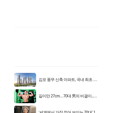
김포 풍무 신축 아파트, 국내 최초 반
값 분양..
길이만 27cm…70대 男의 비결이..충
격!
‘세계에서 가장 젊어 보이는 70대’ 1위