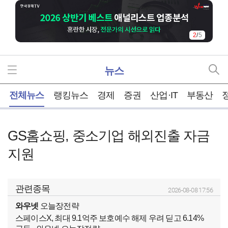
2
/
5
뉴스
홈
전체뉴스
랭킹뉴스
경제
증권
산업·IT
부동산
GS홈쇼핑, 중소기업 해외진출 자금
지원
관련종목
2026-08-08 17:56
와우넷
오늘장전략
스페이스X, 최대 9.1억주 보호예수 해제 우려 딛고 6.14%