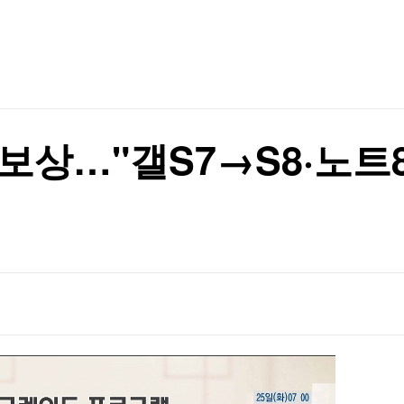
TV홈
무료방송
전체뉴스
에 0.2% 감소(종합)
증권
파트너스
경제
종목핫라인
추천 상
산업
경제
오늘의 
정치
생활경제
수익후기
국제
기업·CEO
이벤트
칼럼·연재
가 보상…"갤S7→S8·노
특집방송
전체 프로그램
채널/편성
지역별채널
)
편성표