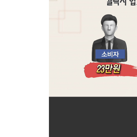
[할인50%] 한·미 투자 올인원 클래스
해외증시