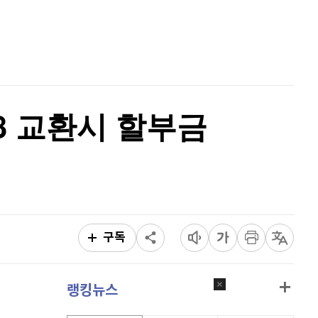
이더리움 클래식
9,190
(
0.99%
)
홈
AI추천
비트코인
91,209,000
(
-0.69%
)
품
마켓이슈
특징주
이벤트
트8 교환시 할부금
구독
랭킹뉴스