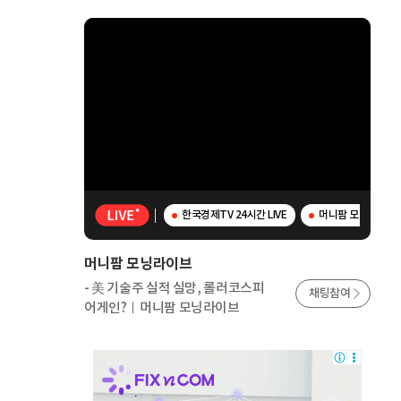
한국경제TV 24시간 LIVE
머니팜 모닝라이브 
머니팜 모닝라이브
- 美 기술주 실적 실망, 롤러코스피
채팅참여
어게인?ㅣ머니팜 모닝라이브