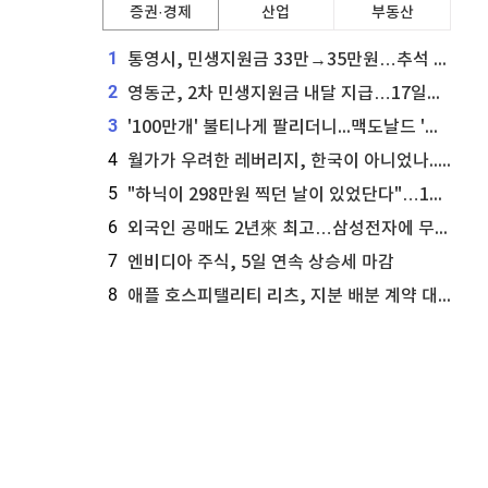
증권·경제
산업
부동산
1
통영시, 민생지원금 33만→35만원…추석 전 푼다
2
영동군, 2차 민생지원금 내달 지급…17일부터 신청 접수
3
'100만개' 불티나게 팔리더니...맥도날드 '충주찰옥수수버거' 돌연 판매 종료
4
월가가 우려한 레버리지, 한국이 아니었나...'상황 인식' 못한 아셴브레너의 추락
5
"하닉이 298만원 찍던 날이 있었단다"…100만 클릭 '전래동화' 정체
6
외국인 공매도 2년來 최고…삼성전자에 무슨일이 [B급기자의 B급리포트]
7
엔비디아 주식, 5일 연속 상승세 마감
8
애플 호스피탤리티 리츠, 지분 배분 계약 대리인 업데이트