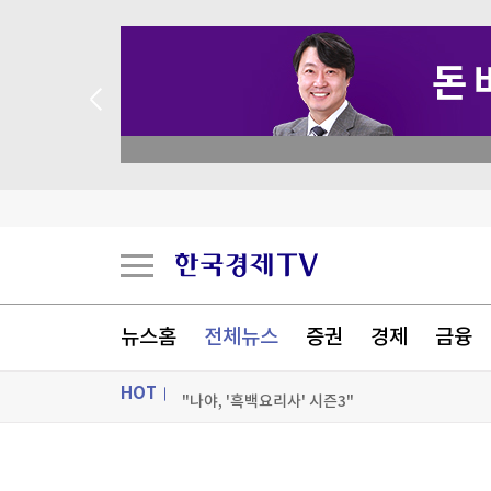
 꽝 없는 룰렛 이벤트
네이버 2분기 매출 3.4조원…영업익은 AI투자 영향
다올증권, 휴젤 목표가↑…"톡신 호조에 실적 기대
"LIG디펜스앤에어로스, 실적 부진 따른 단기 변
울산 현대공고 조은호 학생, 이웃돕기 성금 100만
뉴스홈
전체뉴스
증권
경제
금융
[포토+] 박정민, '멋짐 가득한 모습~'
HOT
"나야, '흑백요리사' 시즌3"
[온에어] 머니플러스
ON AIR
뉴스
네이버 2분기 매출 3.4조원…영업익은 AI투자 영향