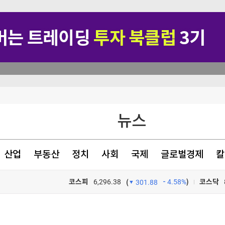
에 0.2% 감소(종합)
치 상회"
뉴스
동성은 기회"-신한
원 기부
산업
부동산
정치
사회
국제
글로벌경제
칼
코스피
6,296.38
4.58%
)
코스닥
(
301.88
TV프로그램
와우
에 0.2% 감소(종합)