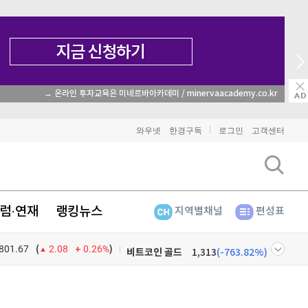
→ 온라인 투자교육은 미네르바아카데미 / minervaacademy.co.kr
비트코인
91,209,000
(
-0.69%
)
이더리움
2,700,000
(
-0.52%
)
와우넷
한경구독
로그인
고객센터
리플
1,466
(
-1.38%
)
비트코인 캐시
301,400
(
-0.3%
)
럼·연재
랭킹뉴스
지역별채널
편성표
이오스
896
(
-0.45%
)
801.67
0.26%
)
비트코인 골드
1,313
(
-763.82%
)
(
2.08
퀀텀
920
(
0%
)
넷
주식창