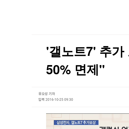
한국경제TV
뉴스홈
네이버 2분기 매출 3.4조원…영업익은 AI투자 영향
머니팜 모닝라이브
증권
굿모닝 작전
금융
오늘장 뭐사지?
부동산
[오후5시] 뉴스플러스
사회
온로드 (ON ROAD) 인사이트
글로벌경제
'갤노트7' 추
랭킹뉴스
50% 면제"
미네르바아카데미
증권 데이터
유오성 기자
스페셜강의
특징주 뉴스
입력
2016-10-25 09:30
투자/재테크
매매신호 (랭킹100
부동산/세무
투자분석
산업
국내증시
[모집-3기-] 돈버는 트레이딩 투자 북클럽
환율