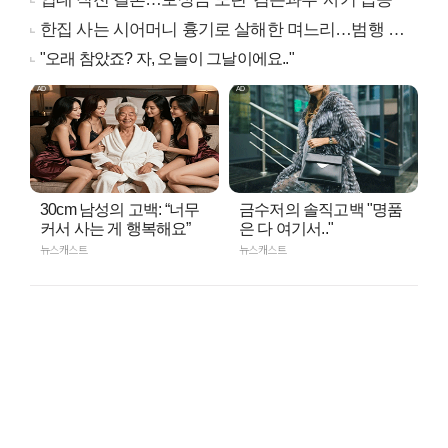
한집 사는 시어머니 흉기로 살해한 며느리…범행 동기는
"오래 참았죠? 자, 오늘이 그날이에요.."
30cm 남성의 고백: “너무
금수저의 솔직고백 "명품
커서 사는 게 행복해요”
은 다 여기서.."
뉴스캐스트
뉴스캐스트