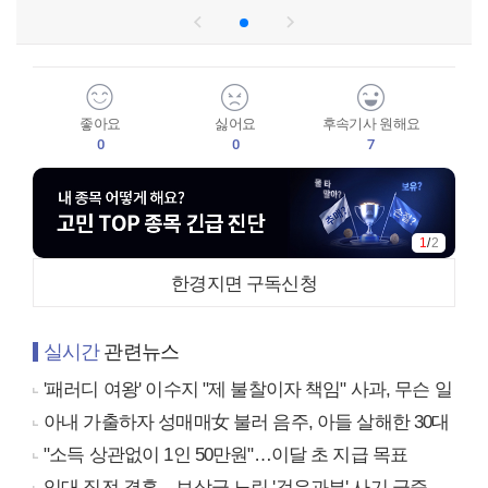
좋아요
싫어요
후속기사 원해요
0
0
7
2
/
2
한경지면 구독신청
실시간
관련뉴스
'패러디 여왕' 이수지 "제 불찰이자 책임" 사과, 무슨 일
아내 가출하자 성매매女 불러 음주, 아들 살해한 30대
"소득 상관없이 1인 50만원"…이달 초 지급 목표
입대 직전 결혼…보상금 노린 '검은과부' 사기 급증