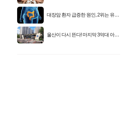
행복해요”
대장암 환자 급증한 원인, 2위는 유산
균 1위는OO..
울산이 다시 뜬다! 마지막 3억대 아파
트 로또분양!