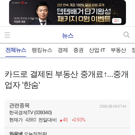
1
/
2
뉴스
홈
전체뉴스
랭킹뉴스
경제
증권
산업·IT
부동산
카드로 결제된 부동산 중개료↑...중개
업자 '한숨'
관련종목
2026-08-06 07:44
한국경제TV (039340)
4,880
45
0.93%
현재가
전일대비
와우넷
오늘장전략