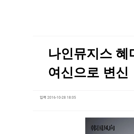
한국경제TV
뉴스홈
[오늘의 운세] 8월 9일 띠별 운세
머니팜 모닝라이브
증권
굿모닝 작전
금융
[오늘의 운세] 8월 9일 띠별 운세
오늘장 뭐사지?
부동산
[오후5시] 뉴스플러스
사회
온로드 (ON ROAD) 인사이트
글로벌경제
나인뮤지스 혜
랭킹뉴스
여신으로 변신
미네르바아카데미
증권 데이터
입력
2016-10-28 18:05
스페셜강의
특징주 뉴스
투자/재테크
매매신호 (랭킹100
부동산/세무
투자분석
산업
국내증시
[모집-3기-] 돈버는 트레이딩 투자 북클럽
환율