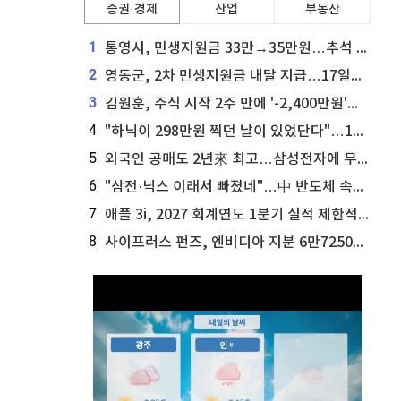
증권·경제
산업
부동산
1
통영시, 민생지원금 33만→35만원…추석 전 푼다
2
영동군, 2차 민생지원금 내달 지급…17일부터 신청 접수
3
김원훈, 주식 시작 2주 만에 '-2,400만원'…"차 한 대 값 날렸다"
4
"하닉이 298만원 찍던 날이 있었단다"…100만 클릭 '전래동화' 정체
5
외국인 공매도 2년來 최고…삼성전자에 무슨일이 [B급기자의 B급리포트]
6
"삼전·닉스 이래서 빠졌네"…中 반도체 속사정 [B급기자의 B급리포트]
7
애플 3i, 2027 회계연도 1분기 실적 제한적 검토 통과
8
사이프러스 펀즈, 엔비디아 지분 6만7250주 매각