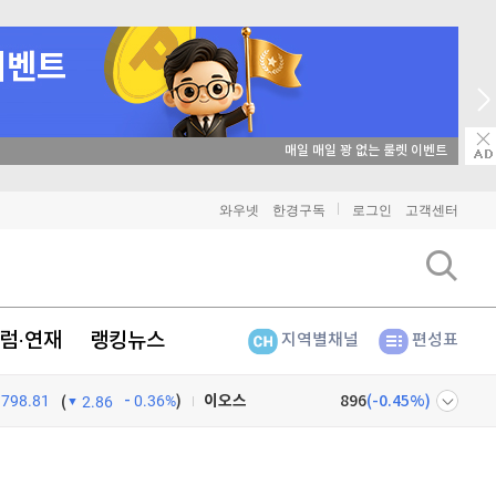
매일 매일 꽝 없는 룰렛 이벤트
비트코인
91,442,000
(
-0.08%
)
와우넷
한경구독
로그인
고객센터
이더리움
2,700,000
(
-0.11%
)
리플
1,465
(
-0.14%
)
럼·연재
랭킹뉴스
지역별채널
편성표
비트코인 캐시
305,900
(
-0.13%
)
이오스
896
(
-0.45%
)
798.81
0.36%
)
(
2.86
비트코인 골드
1,313
(
-763.82%
)
넷
주식창