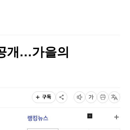
퀀텀
928
(
0.22%
)
홈
AI추천
이더리움 클래식
9,175
(
-0.16%
)
품
마켓이슈
비트코인
91,442,000
(
-0.08%
)
특징주
이벤트
 공개…가을의
구독
랭킹뉴스