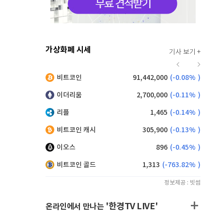
가상화폐 시세
기사 보기 +
928
(
0.22%
)
비트코인
91,442,000
(
-0.08%
)
,175
(
-0.16%
)
이더리움
2,700,000
(
-0.11%
)
리플
1,465
(
-0.14%
)
비트코인 캐시
305,900
(
-0.13%
)
이오스
896
(
-0.45%
)
비트코인 골드
1,313
(
-763.82%
)
정보제공 : 빗썸
'한경TV LIVE'
온라인에서 만나는