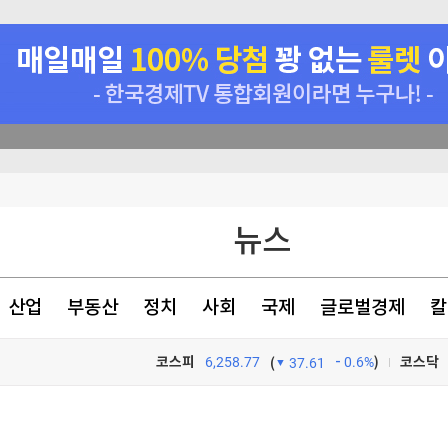
뉴스
천 점심메뉴
산업
부동산
정치
사회
국제
글로벌경제
칼
있었다
코스피
6,258.77
0.6%
)
코스닥
(
37.61
TV프로그램
와우