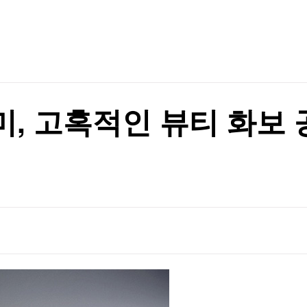
TV홈
무료방송
전체뉴스
증권
파트너스
경제
종목핫라인
추천 상
산업
경제
오늘의 
정치
생활경제
수익후기
국제
기업·CEO
이벤트
칼럼·연재
미, 고혹적인 뷰티 화보
특집방송
전체 프로그램
채널/편성
지역별채널
)
편성표