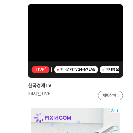
한국경제TV 24시간 LIVE
머니팜 모닝라이브 
한국경제TV
24시간 LIVE
채팅참여