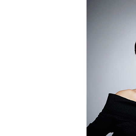
[할인50%] 한·미 투자 올인원 클래스
해외증시