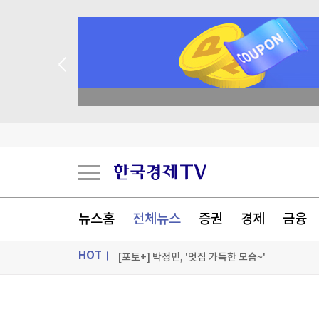
종목 무료 정밀 진단
[오늘의 운세] 8월 9일 띠별 운세
[오늘의 운세] 오늘 뭐 먹지?…8월 9일 띠별 추
[오늘의 운세] 2026년 8월 9일 별자리 운세
뉴스홈
전체뉴스
증권
경제
금융
5년 묵혀만 뒀는데 18% 수익…돈 몰려든 이유 
HOT
[포토+] 박정민, '멋짐 가득한 모습~'
"나야, '흑백요리사' 시즌3"
ON AIR
뉴스
[온에어] 경제전쟁 꾼 시즌3