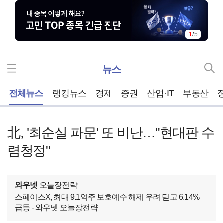
1
/
5
뉴스
홈
전체뉴스
랭킹뉴스
경제
증권
산업·IT
부동산
北, '최순실 파문' 또 비난…"현대판 수
렴청정"
와우넷
오늘장전략
스페이스X, 최대 9.1억주 보호예수 해제 우려 딛고 6.14%
급등 - 와우넷 오늘장전략