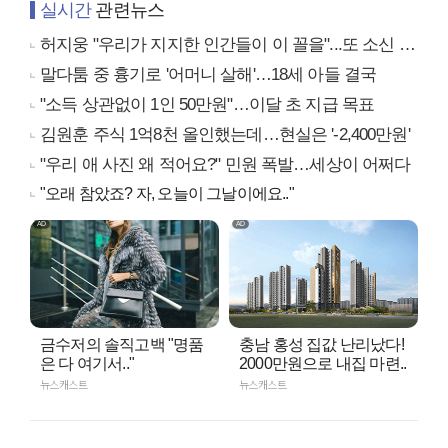
실시간
관련뉴스
허지웅 "우리가 지지한 인간들이 이 꼴을"...또 소신 발언
말다툼 중 흉기로 '어머니 살해'…18세 아들 결국
"소득 상관없이 1인 50만원"…이달 초 지급 목표
김원훈 주식 1억8천 올인했는데…현실은 '-2,400만원'
"우리 애 사진 왜 적어요?" 민원 폭발…세상이 어쩌다
"오래 참았죠? 자, 오늘이 그날이에요.."
금수저의 솔직고백 "명품
충남 홍성 집값 난리났다!
은 다 여기서.."
2000만원으로 내집 마련..
뉴스캐스트
뉴스캐스트