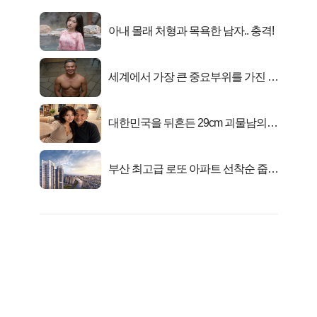
아내 몰래 처형과 목욕한 남자.. 충격!
세계에서 가장 큰 중요부위를 가진 남
자의 진실
대한민국을 뒤흔든 29cm 괴물남의
진실
부산 최고급 로또 아파트 선착순 줍줍
떴다!