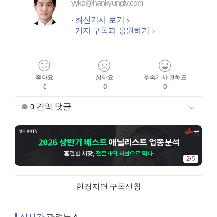
yyko@hankyungtv.com
최신기사 보기
기자 구독과 응원하기
좋아요
싫어요
후속기사 원해요
0
0
0
건의 댓글
0
2
/
5
한경지면 구독신청