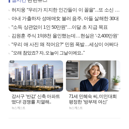
실시간
관련뉴스
허지웅 "우리가 지지한 인간들이 이 꼴을"...또 소신 발언
아내 가출하자 성매매女 불러 음주, 아들 살해한 30대
"소득 상관없이 1인 50만원"…이달 초 지급 목표
김원훈 주식 1억8천 올인했는데…현실은 '-2,400만원'
"우리 애 사진 왜 적어요?" 민원 폭발…세상이 어쩌다
"오래 참았죠? 자, 오늘이 그날이에요.."
강서구 ‘반값’ 신축 아파트
71세 민혜숙 씨, 미인대회
떴다! 경쟁률 치열해..
평정한 ‘방부제 여신’
뉴스캐스트
뉴스캐스트