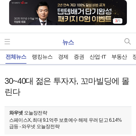
3
/
5
뉴스
홈
전체뉴스
랭킹뉴스
경제
증권
산업·IT
부동산
30~40대 젊은 투자자, 꼬마빌딩에 몰
린다
와우넷
오늘장전략
스페이스X, 최대 9.1억주 보호예수 해제 우려 딛고 6.14%
급등 - 와우넷 오늘장전략