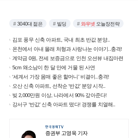
3040대 젊은
빌딩
와우넷
오늘장전략
김포 풍무 신축 아파트, 국내 최초 반값 분양..
온천에서 아내 몰래 처형과 사랑나눈 이야기..충격!
계약금 0원, 전세 보증금으로 인천 오션뷰 내집마련
5cm 왜소남이 한 달 만에 거물 된 사연
‘세계서 가장 몸매 좋은 할머니’ 비결이..충격!
오산 신축 아파트, 선착순 ‘반값’ 분양 시작..
빚 2,000만원 이상, 나라에서 90% 갚아준다!
강서구 ‘반값’ 신축 아파트 떴다! 경쟁률 치열해..
증권부 고영욱 기자