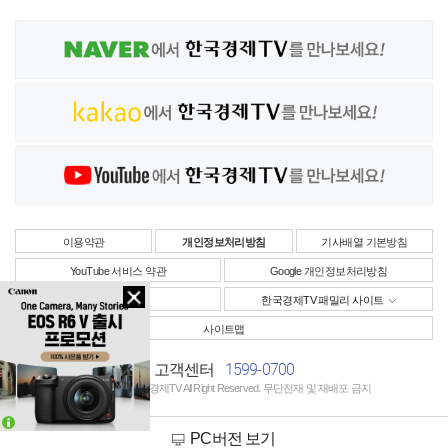
이용약관
개인정보처리방침
기사배열 기본방침
YouTube 서비스 약관
Google 개인정보처리방침
사업자정보
한국경제TV 패밀리 사이트
사이트맵
1599-0700
고객센터
Copyright © 한국경제TV All Right Reserved. 무단전재 및 재배포 금지
PC버전 보기