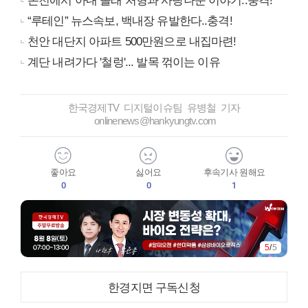
온천에서 아내 몰래 처형과 사랑나눈 이야기..충격!
“루테인” 뉴스속보, 백내장 유발한다..충격!
천안 대단지 아파트 500만원으로 내집마련!
계단 내려가다 '철렁'... 발목 꺾이는 이유
한국경제TV 디지털이슈팀 유병철 기자
onlinenews@hankyungtv.com
좋아요
싫어요
후속기사 원해요
0
0
1
5
/
5
한경지면 구독신청