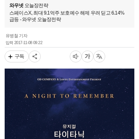
와우넷
오늘장전략
스페이스X, 최대 9.1억주 보호예수 해제 우려 딛고 6.14%
급등 - 와우넷 오늘장전략
유병철 기자
2017-11-08 09:22
입력
구독