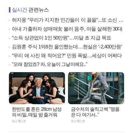
실시간
관련뉴스
허지웅 "우리가 지지한 인간들이 이 꼴을"...또 소신 발언
아내 가출하자 성매매女 불러 음주, 아들 살해한 30대
"소득 상관없이 1인 50만원"…이달 초 지급 목표
김원훈 주식 1억8천 올인했는데…현실은 '-2,400만원'
"우리 애 사진 왜 적어요?" 민원 폭발…세상이 어쩌다
"오래 참았죠? 자, 오늘이 그날이에요.."
한반도를 흔든 28cm 남성
금수저의 솔직고백 "명품
의 비밀, 매일 밤 즐거워
은 다 여기서.."
뉴스캐스트
뉴스캐스트