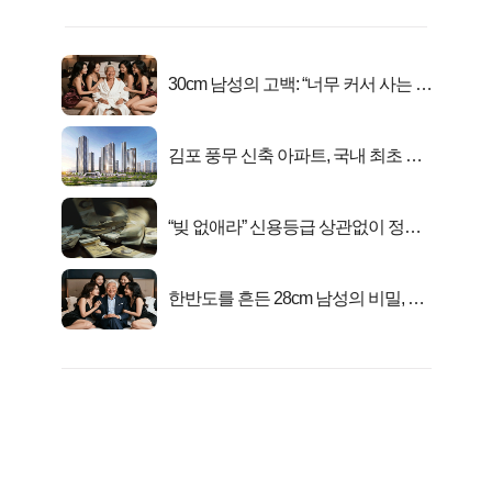
30cm 남성의 고백: “너무 커서 사는 게
행복해요”
김포 풍무 신축 아파트, 국내 최초 반
값 분양..
“빚 없애라” 신용등급 상관없이 정부
서 2억지원!
한반도를 흔든 28cm 남성의 비밀, 매
일 밤 즐거워