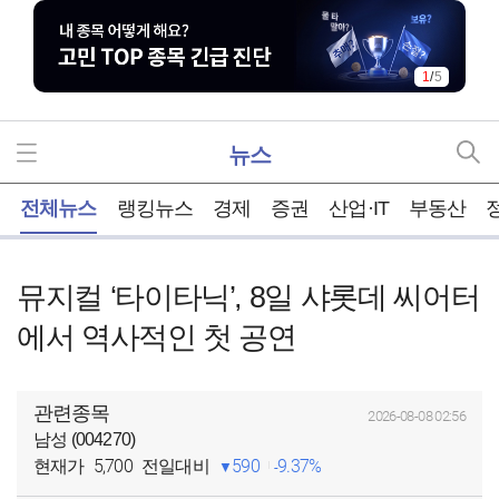
1
/
5
뉴스
홈
전체뉴스
랭킹뉴스
경제
증권
산업·IT
부동산
뮤지컬 ‘타이타닉’, 8일 샤롯데 씨어터
에서 역사적인 첫 공연
관련종목
2026-08-08 02:56
남성 (004270)
5,700
590
9.37%
현재가
전일대비