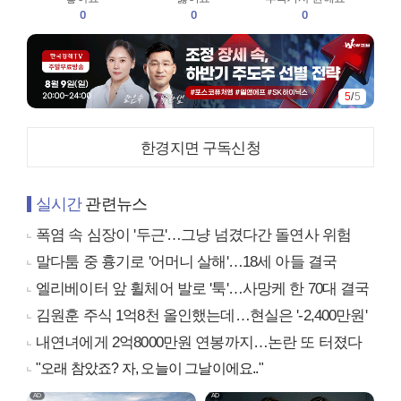
0
0
0
5
/
5
한경지면 구독신청
실시간
관련뉴스
폭염 속 심장이 '두근'…그냥 넘겼다간 돌연사 위험
말다툼 중 흉기로 '어머니 살해'…18세 아들 결국
엘리베이터 앞 휠체어 발로 '툭'…사망케 한 70대 결국
김원훈 주식 1억8천 올인했는데…현실은 '-2,400만원'
내연녀에게 2억8000만원 연봉까지…논란 또 터졌다
"오래 참았죠? 자, 오늘이 그날이에요.."