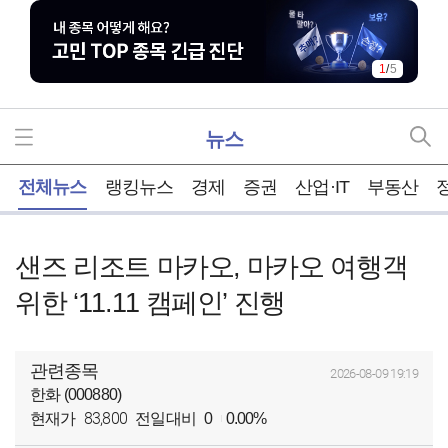
1
/
5
뉴스
홈
전체뉴스
랭킹뉴스
경제
증권
산업·IT
부동산
샌즈 리조트 마카오, 마카오 여행객
위한 ‘11.11 캠페인’ 진행
관련종목
2026-08-09 19:19
한화 (000880)
83,800
현재가
전일대비
0
0.00%