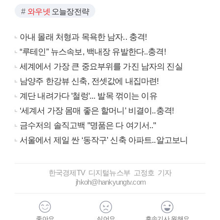
와우넷
오늘장전략
아내 몰래 처형과 목욕한 남자.. 충격!
“루테인” 뉴스속보, 백내장 유발한다..충격!
세계에서 가장 큰 중요부위를 가진 남자의 진실
남양주 한강뷰 신축, 전셋값에 내집마련!
계단 내려가다 '철렁'... 발목 꺾이는 이유
‘세계서 가장 몸매 좋은 할머니’ 비결이..충격!
금수저의 솔직고백 "명품은 다 여기서.."
서울에서 제일 싼 ‘동작구’ 신축 아파트..알고보니
한국경제TV 디지털뉴스부 고정호 기자
jhkoh@hankyungtv.com
좋아요
싫어요
후속기사 원해요