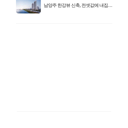
남양주 한강뷰 신축, 전셋값에 내집마
련!