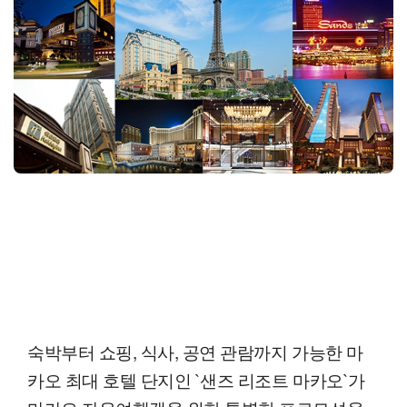
숙박부터 쇼핑, 식사, 공연 관람까지 가능한 마
카오 최대 호텔 단지인 `샌즈 리조트 마카오`가