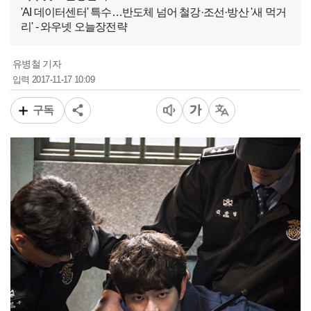
'AI 데이터센터' 특수…반도체 넘어 철강·조선·방산 '새 먹거
리' - 와우넷 오늘장전략
유병철 기자
2017-11-17 10:09
입력
구독