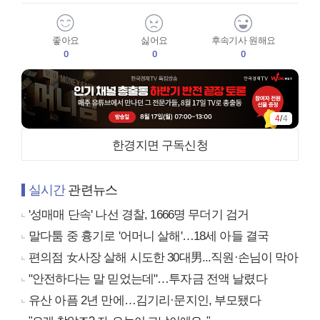
좋아요
싫어요
후속기사 원해요
0
0
0
4
/
4
한경지면 구독신청
실시간
관련뉴스
'성매매 단속' 나선 경찰, 1666명 무더기 검거
말다툼 중 흉기로 '어머니 살해'…18세 아들 결국
편의점 女사장 살해 시도한 30대男...직원·손님이 막아
"안전하다는 말 믿었는데"…투자금 전액 날렸다
유산 아픔 2년 만에…김기리·문지인, 부모됐다