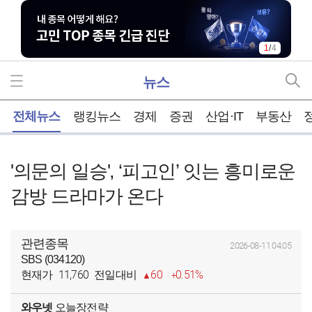
1
/
4
뉴스
홈
전체뉴스
랭킹뉴스
경제
증권
산업·IT
부동산
'의문의 일승', ‘피고인’ 잇는 흥미로운
감방 드라마가 온다
관련종목
2026-08-11 04:05
SBS (034120)
11,760
60
0.51%
현재가
전일대비
와우넷
오늘장전략