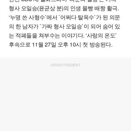
형사 오일승(윤균상 분)의 인생 몰빵 배짱 활극.
‘누명 쓴 사형수`에서 `어쩌다 탈옥수`가 된 의문
의 한 남자가 `가짜 형사 오일승`이 되어 숨어 있
는 적폐들을 쳐부수는 이야기다. ‘사랑의 온도’
후속으로 11월 27일 오후 10시 첫 방송된다.
ADVERTISEMENT