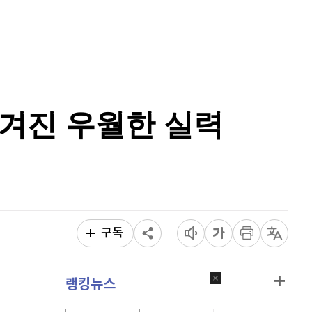
퀀텀
921
(
0.11%
)
홈
AI추천
이더리움 클래식
9,125
(
0.27%
)
품
마켓이슈
특징주
이벤트
비트코인
91,541,000
(
-0.32%
)
 숨겨진 우월한 실력
구독
랭킹뉴스