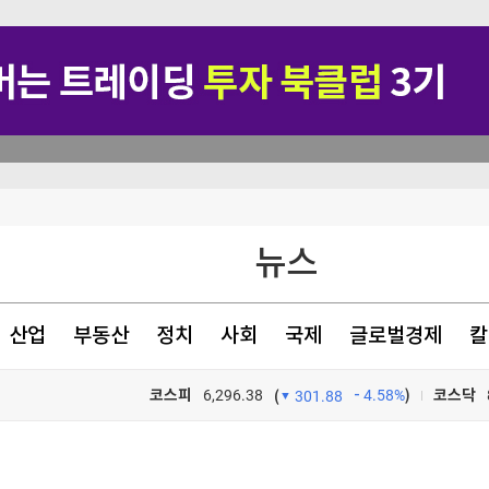
가격 들썩
뉴스
이후엔 중앙항로만"
차원 위협"(종합)
산업
부동산
정치
사회
국제
글로벌경제
칼
헌·입법 추진
코스피
6,296.38
4.58%
)
코스닥
(
301.88
TV프로그램
와우