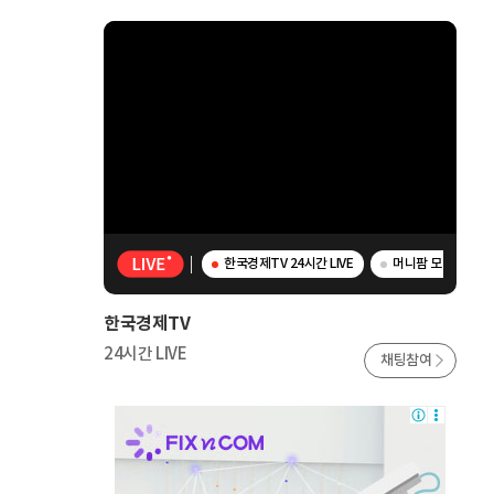
한국경제TV 24시간 LIVE
머니팜 모닝라이브 -
한국경제TV
24시간 LIVE
채팅참여