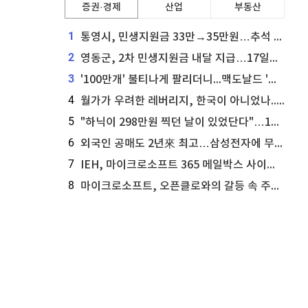
증권·경제
산업
부동산
1
통영시, 민생지원금 33만→35만원…추석 전 푼다
2
영동군, 2차 민생지원금 내달 지급…17일부터 신청 접수
3
'100만개' 불티나게 팔리더니...맥도날드 '충주찰옥수수버거' 돌연 판매 종료
4
월가가 우려한 레버리지, 한국이 아니었나...'상황 인식' 못한 아셴브레너의 추락
5
"하닉이 298만원 찍던 날이 있었단다"…100만 클릭 '전래동화' 정체
6
외국인 공매도 2년來 최고…삼성전자에 무슨일이 [B급기자의 B급리포트]
7
IEH, 마이크로소프트 365 메일박스 사이버보안 사고 조사 착수
8
마이크로소프트, 오픈클로와의 갈등 속 주가 상승