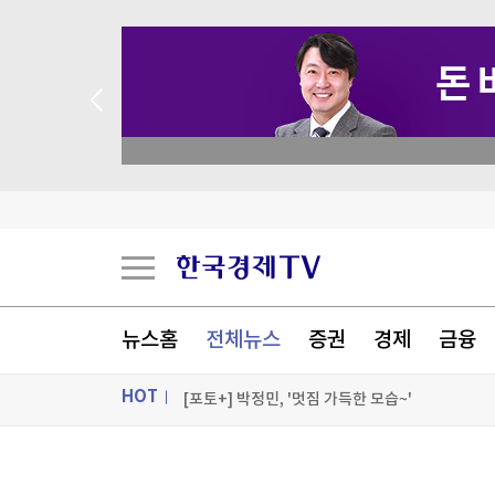
 꽝 없는 룰렛 이벤트
"민주콩고, 구리·코발트 정광 수출 금지"…구리 
이란 매체 "호르무즈 진출입 항로 한시적 분리…
공항에 폭발물 탑재 드론까지…독일 정부 "새로운 
뉴스홈
전체뉴스
증권
경제
금융
"조직범죄 가담만 해도 처벌"…칠레, 치안강화 개
HOT
[포토+] 박정민, '멋짐 가득한 모습~'
"나야, '흑백요리사' 시즌3"
ON AIR
뉴스
[온에어] 더 워룸