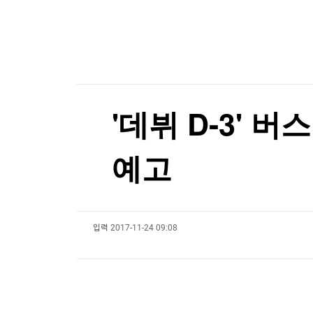
한국경제TV
뉴스홈
"민주콩고, 구리·코발트 정광 수출 금지"…구리 
머니팜 모닝라이브
증권
굿모닝 작전
금융
"민주콩고, 구리·코발트 정광 수출 금지"…구리 
오늘장 뭐사지?
부동산
[오후5시] 뉴스플러스
사회
온로드 (ON ROAD) 인사이트
글로벌경제
'데뷔 D-3' 
랭킹뉴스
예고
미네르바아카데미
증권 데이터
입력
2017-11-24 09:08
스페셜강의
특징주 뉴스
투자/재테크
매매신호 (랭킹100
부동산/세무
투자분석
산업
국내증시
[모집-3기-] 돈버는 트레이딩 투자 북클럽
환율