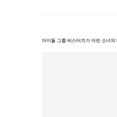
[할인50%] 한·미 투자 올인원 클래스
해외증시
아이돌 그룹 버스터즈가 어린 소녀의