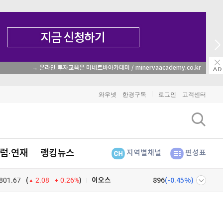
→ 온라인 투자교육은 미네르바아카데미 / minervaacademy.co.kr
비트코인
91,541,000
(
-0.32%
)
와우넷
한경구독
로그인
고객센터
이더리움
2,711,000
(
-0.11%
)
리플
1,478
(
-0.54%
)
럼·연재
랭킹뉴스
지역별채널
편성표
비트코인 캐시
304,100
(
0.6%
)
801.67
0.26%
)
이오스
896
(
-0.45%
)
(
2.08
비트코인 골드
1,313
(
-763.82%
)
넷
주식창