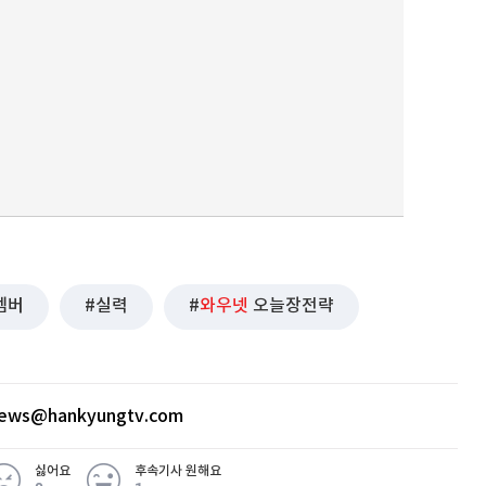
퀀텀
이더리움 클래식
9
멤버
실력
와우넷
오늘장전략
news@hankyungtv.com
싫어요
후속기사 원해요