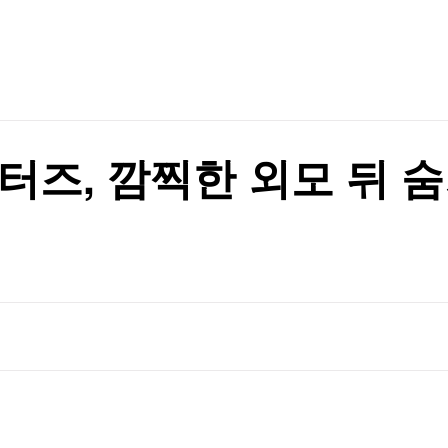
TV홈
무료방송
전체뉴스
가격 들썩
증권
파트너스
경제
종목핫라인
추천 상
산업
가격 들썩
경제
오늘의 
정치
생활경제
수익후기
국제
기업·CEO
이벤트
칼럼·연재
버스터즈, 깜찍한 외모 뒤
특집방송
전체 프로그램
채널/편성
지역별채널
)
편성표