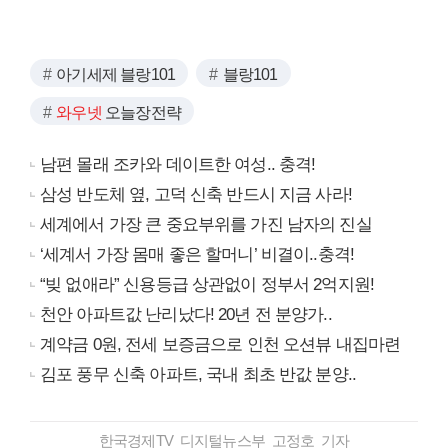
아기세제 블랑101
블랑101
와우넷
오늘장전략
남편 몰래 조카와 데이트한 여성.. 충격!
삼성 반도체 옆, 고덕 신축 반드시 지금 사라!
세계에서 가장 큰 중요부위를 가진 남자의 진실
‘세계서 가장 몸매 좋은 할머니’ 비결이..충격!
“빚 없애라” 신용등급 상관없이 정부서 2억지원!
천안 아파트값 난리났다! 20년 전 분양가..
계약금 0원, 전세 보증금으로 인천 오션뷰 내집마련
김포 풍무 신축 아파트, 국내 최초 반값 분양..
한국경제TV 디지털뉴스부 고정호 기자