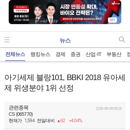
1
/
5
뉴스
홈
전체뉴스
랭킹뉴스
경제
증권
산업·IT
부동산
아기세제 블랑101, BBKI 2018 유아세
제 위생분야 1위 선정
관련종목
2026-08-08 06:28
CS (065770)
1,594
62
4.04%
현재가
전일대비