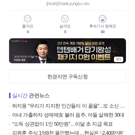
jhkoh@hankyungtv.com
좋아요
싫어요
후속기사 원해요
0
0
30
4
/
5
한경지면 구독신청
실시간
관련뉴스
허지웅 "우리가 지지한 인간들이 이 꼴을"...또 소신 발언
아내 가출하자 성매매女 불러 음주, 아들 살해한 30대
"소득 상관없이 1인 50만원"…이달 초 지급 목표
김원훈 주식 1억8천 올인했는데…현실은 '-2,400만원'