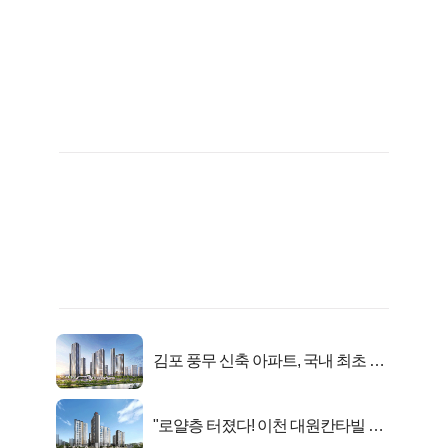
김포 풍무 신축 아파트, 국내 최초 반
값 분양..
"로얄층 터졌다! 이천 대원칸타빌 잔
여세대 긴급 공개"