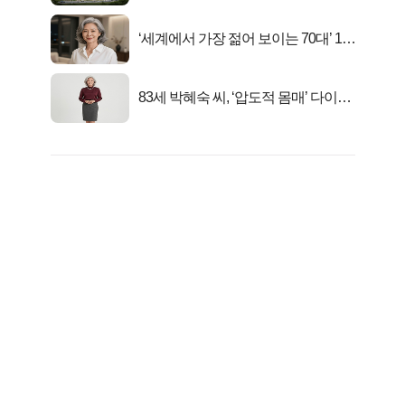
‘세계에서 가장 젊어 보이는 70대’ 1위
선정…
83세 박혜숙 씨, ‘압도적 몸매’ 다이어
트 신 등극