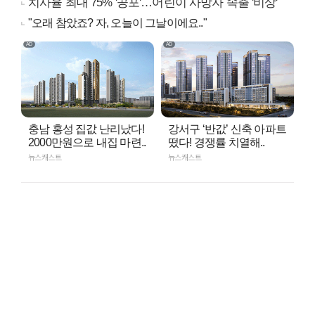
치사율 최대 75% '공포'…어린이 사망자 속출 '비상'
"오래 참았죠? 자, 오늘이 그날이에요.."
충남 홍성 집값 난리났다!
강서구 ‘반값’ 신축 아파트
2000만원으로 내집 마련..
떴다! 경쟁률 치열해..
뉴스캐스트
뉴스캐스트