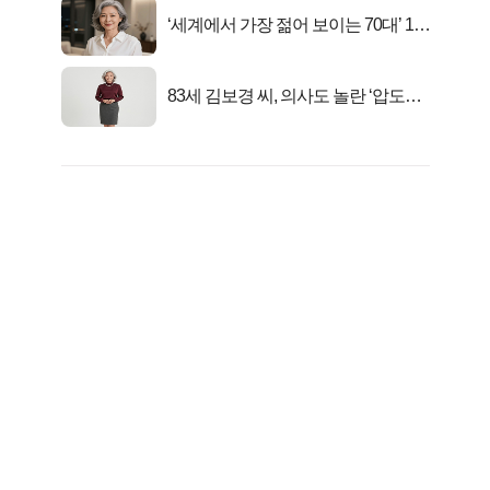
‘세계에서 가장 젊어 보이는 70대’ 1위
선정…
83세 김보경 씨, 의사도 놀란 ‘압도적
피지컬’