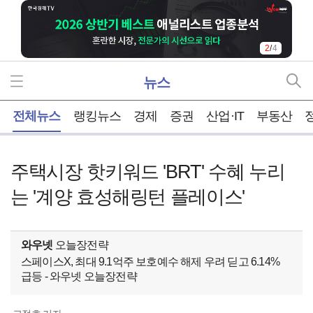
2
/
4
뉴스
홈
전체뉴스
랭킹뉴스
경제
증권
산업·IT
부동산
주택시장 핫키워드 'BRT' 수혜 누리
는 '계양 효성해링턴 플레이스'
와우넷
오늘장전략
스페이스X, 최대 9.1억주 보호예수 해제 우려 딛고 6.14%
급등 - 와우넷 오늘장전략