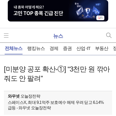
1
/
5
뉴스
홈
전체뉴스
랭킹뉴스
경제
증권
산업·IT
부동산
[미분양 공포 확산-①] “3천만 원 깎아
줘도 안 팔려”
와우넷
오늘장전략
스페이스X, 최대 9.1억주 보호예수 해제 우려 딛고 6.14%
급등 - 와우넷 오늘장전략