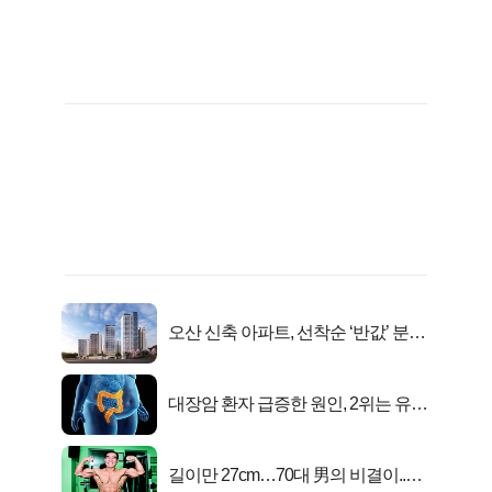
오산 신축 아파트, 선착순 ‘반값’ 분양
시작..
대장암 환자 급증한 원인, 2위는 유산
균 1위는OO..
길이만 27cm…70대 男의 비결이..충