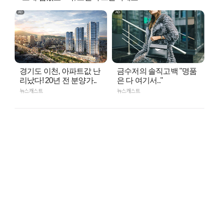
경기도 이천, 아파트값 난
금수저의 솔직고백 "명품
리났다! 20년 전 분양가..
은 다 여기서.."
뉴스캐스트
뉴스캐스트