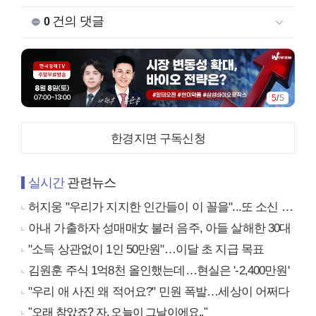
건의 댓글
0
1
/
5
한경지면 구독신청
실시간
관련뉴스
허지웅 "우리가 지지한 인간들이 이 꼴을"...또 소신 발언
아내 가출하자 성매매女 불러 음주, 아들 살해한 30대
"소득 상관없이 1인 50만원"…이달 초 지급 목표
김원훈 주식 1억8천 올인했는데…현실은 '-2,400만원'
"우리 애 사진 왜 적어요?" 민원 폭발…세상이 어쩌다
"오래 참았죠? 자, 오늘이 그날이에요.."