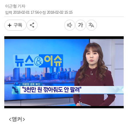
이근형 기자
2018-02-01 17:56
2018-02-02 15:15
입력
수정
구독
00:15
01:44
일반배속
<앵커>