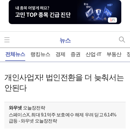
1
/
5
뉴스
홈
전체뉴스
랭킹뉴스
경제
증권
산업·IT
부동산
개인사업자! 법인전환을 더 늦춰서는
안된다
와우넷
오늘장전략
스페이스X, 최대 9.1억주 보호예수 해제 우려 딛고 6.14%
급등 - 와우넷 오늘장전략