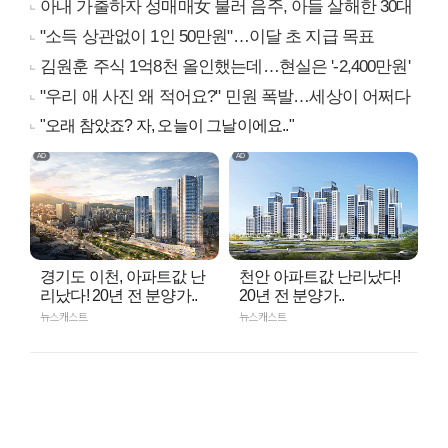
아내 가출하자 성매매女 불러 음주, 아들 살해한 30대
"소득 상관없이 1인 50만원"…이달 초 지급 목표
김원훈 주식 1억8천 올인했는데…현실은 '-2,400만원'
"우리 애 사진 왜 적어요?" 민원 폭발…세상이 어쩌다
"오래 참았죠? 자, 오늘이 그날이에요.."
경기도 이천, 아파트값 난
천안 아파트값 난리났다!
리났다! 20년 전 분양가..
20년 전 분양가..
뉴스캐스트
뉴스캐스트