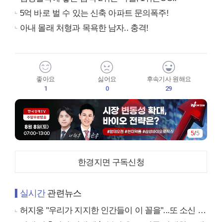
5억 바로 벌 수 있는 신축 아파트 문의폭주!
아내 몰래 처형과 목욕한 남자.. 충격!
좋아요
싫어요
후속기사 원해요
1
0
29
5
/
5
한경지면 구독신청
실시간
관련뉴스
허지웅 "우리가 지지한 인간들이 이 꼴을"...또 소신 발언