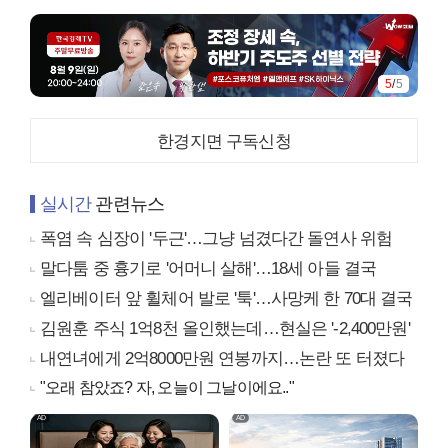
5
/
5
한경지면 구독신청
실시간
관련뉴스
폭염 속 심장이 '두근'…그냥 넘겼다간 돌연사 위험
말다툼 중 흉기로 '어머니 살해'…18세 아들 결국
엘리베이터 앞 휠체어 발로 '툭'…사망케 한 70대 결국
김원훈 주식 1억8천 올인했는데…현실은 '-2,400만원'
내연녀에게 2억8000만원 연봉까지…논란 또 터졌다
"오래 참았죠? 자, 오늘이 그날이에요.."