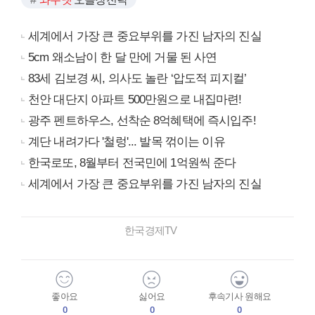
세계에서 가장 큰 중요부위를 가진 남자의 진실
5cm 왜소남이 한 달 만에 거물 된 사연
83세 김보경 씨, 의사도 놀란 ‘압도적 피지컬’
천안 대단지 아파트 500만원으로 내집마련!
광주 펜트하우스, 선착순 8억혜택에 즉시입주!
계단 내려가다 '철렁'... 발목 꺾이는 이유
한국로또, 8월부터 전국민에 1억원씩 준다
세계에서 가장 큰 중요부위를 가진 남자의 진실
한국경제TV
좋아요
싫어요
후속기사 원해요
0
0
0