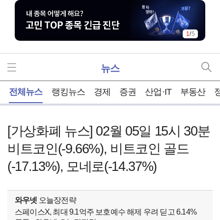
1
/
5
뉴스
홈
전체뉴스
랭킹뉴스
경제
증권
산업·IT
부동산
[가상화폐 뉴스] 02월 05일 15시 30분
비트코인(-9.66%), 비트코인 골드
(-17.13%), 모네로(-14.37%)
와우넷
오늘장전략
스페이스X, 최대 9.1억주 보호예수 해제 우려 딛고 6.14%