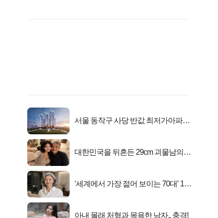
서울 동작구 사당 반값 최저가아파트
마지막...
대한민국을 뒤흔든 29cm 괴물남의
진실
‘세계에서 가장 젊어 보이는 70대’ 1위
선정…
아내 몰래 처형과 목욕한 남자.. 충격!